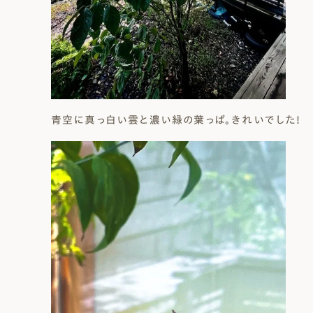
青空に真っ白い雲と濃い緑の葉っぱ。きれいでした！