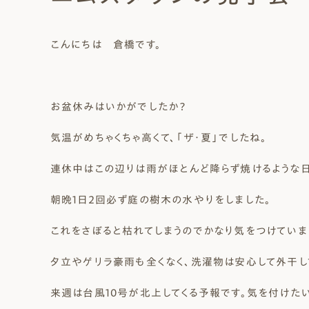
Natural Modern
Japanese
Voice
Staff
Owners I
Claim
こんにちは 倉橋です。
ナチュレエコ・ゼロ
家づくりについて（標準
（高性
ナチュレエコ・プラス（最
家づくりの流れ/アフター
能ゼロエネルギー住宅）
仕様）
上級モデル）
保証
軒無し
ガレー
施主様ブログ
施主様ブログ[アメブロ]
Natureeco Zero
Order House
Natureeco Plus
Flow
Without Eaves
With Gar
Client Blog
blog_client
お盆休みはいかがでしたか？
気温がめちゃくちゃ高くて、「ザ・夏」でしたね。
連休中はこの辺りは雨がほとんど降らず焼けるような日
二世帯住宅
Nisetai
朝晩1日2回必ず庭の樹木の水やりをしました。
これをさぼると枯れてしまうのでかなり気をつけていま
夕立やゲリラ豪雨も全くなく、洗濯物は安心して外干し
来週は台風10号が北上してくる予報です。気を付けた