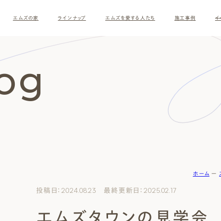
エムズの家
ラインナップ
エムズを愛する人たち
施工事例
イ
log
ホーム
ー
す
投稿日：2024.08.23 最終更新日：2025.02.17
エムズタウンの見学会
ナチュラルモダン
和モダ
お客様の暮らしインタビュー
スタッフ紹介
施主様
クレー