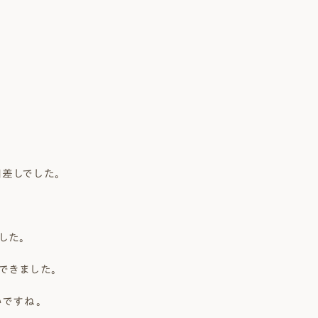
 Modern
nstagram
規格（企画）住宅 ナチュレ
ファーストプラン
エコ・ユニット
ジ付 (ビルトインガレージ)
スタッフブログ
First plan
Nature ECO UNIT.
age
Staff Blog
差しでした。
した。
できました。
いですね。