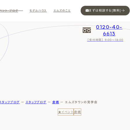
まずは相談する[無料]
ベント・ブログ
モデルハウス
エムズのこと
0120-40-
6613
［受付時間］ 9:00～18:00
Contact
Contact
Contact
Contact
Contact
Contact
Privacy
Privacy
Privacy
Privacy
Privacy
Privacy
Sitemap
Sitemap
Sitemap
Sitemap
Sitemap
Sitemap
スタッフブログ
ー
スタッフブログ
ー
倉橋
ー
エムズタウンの見学会
★イベント
倉橋
ン
インスタ
ム公開