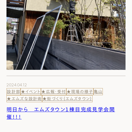
2024.04.12
設計部
★イベント
★広報・受付
★現場の様子
亀山
★エムズな設計術
★街づくり（エムズタウン）
明日から エムズタウン１棟目完成見学会開
催！！！