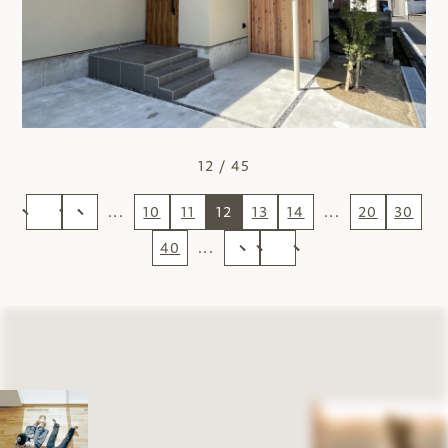
12 / 45
...
10
11
12
13
14
...
20
30
40
...