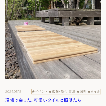
2024.05.18
★イベント
★広報・受付
吉澤
★照明
★タイル
現場で会った、可愛いタイルと照明たち