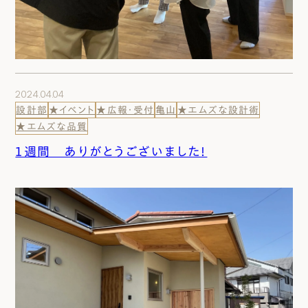
2024.04.04
設計部
★イベント
★広報・受付
亀山
★エムズな設計術
★エムズな品質
１週間 ありがとうございました！