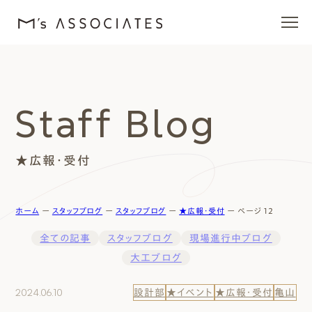
エムズの家
Staff Blog
ラインナップ
★広報・受付
エムズを愛する人たち
施工事例
ホーム
ー
スタッフブログ
ー
スタッフブログ
ー
★広報・受付
ー
ページ 12
全ての記事
スタッフブログ
現場進行中ブログ
イベント・ブログ
大工ブログ
モデルハウス
2024.06.10
設計部
★イベント
★広報・受付
亀山