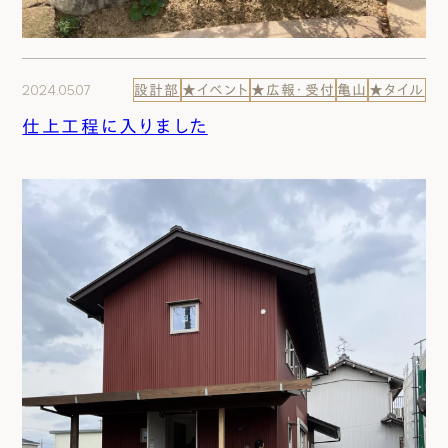
2024.05.07
設計部
★イベント
★広報・受付
亀山
★タイル
仕上工程に入りました