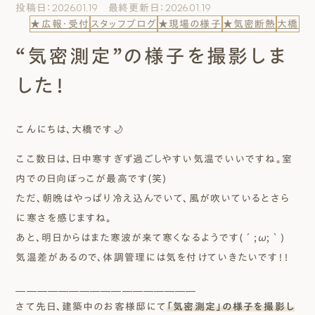
投稿日：2026.01.19 最終更新日：2026.01.19
エムズのこと
★広報・受付
スタッフブログ
★現場の様子
★気密断熱
大橋
“気密測定”の様子を撮影しま
0120-40-6613
［受付時間］ 9:00～18:00
した！
まずは相談する[無料]
こんにちは、大橋です🌙
ここ数日は、日中寒すぎず過ごしやすい気温でいいですね。室
モデルハウスを見る
内での日向ぼっこが最高です(笑)
ただ、朝晩はやっぱり冷え込んでいて、風が吹いているとさら
ファーストプランを試す
に寒さを感じますね。
あと、明日からはまた寒波が来て寒くなるようです(´;ω;｀)
気温差があるので、体調管理には気を付けていきたいです！！
＿＿＿＿＿＿＿＿＿＿＿＿＿＿＿＿＿
さて先日、建築中のお客様邸にて
「気密測定」の様子を撮影し