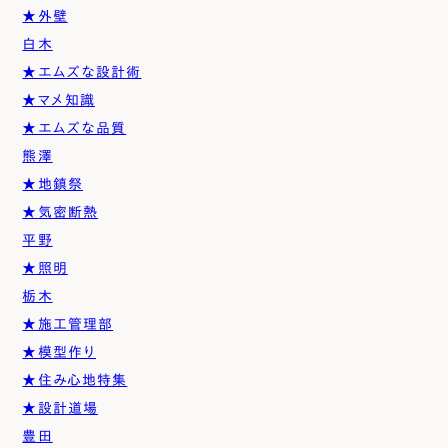
★外壁
白木
★エムズな設計術
★マメ知識
★エムズな品質
熊澤
★地鎮祭
★気密断熱
平野
★照明
栃木
★施工管理部
★模型作り
★住み心地特集
★設計道場
豊田