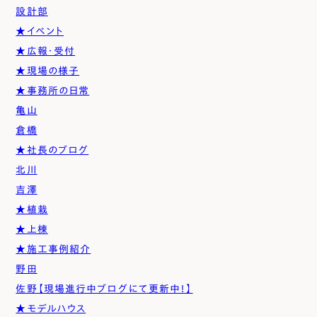
設計部
★イベント
★広報・受付
★現場の様子
★事務所の日常
亀山
倉橋
★社長のブログ
北川
吉澤
★植栽
★上棟
★施工事例紹介
野田
佐野【現場進行中ブログにて更新中！】
★モデルハウス