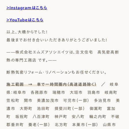
＞Instagramはこちら
＞YouTubeはこちら
以上、大橋からでした！
最後までお付き合いいただきありがとうございました！
—―株式会社エムズアソシエイツは、注文住宅 高気密高断
熱の専門工務店 です。—―
断熱気密リフォーム・リノベーションもお任せください。
施工範囲 → 車で一時間圏内（高速道路除く）
／ 岐阜
県：岐阜市 各務原市 瑞穂市 大垣市 羽島市 岐南町
笠松町 関市 美濃加茂市 可児市（一部） 多治見市 美
濃市 大野町 池田町 揖斐川町（一部） 御嵩町 富加
町 坂祝町 八百津町 神戸町 安八町 輪之内町 不破
郡垂井町 養老（一部） 北方町 本巣市（一部） 山県市