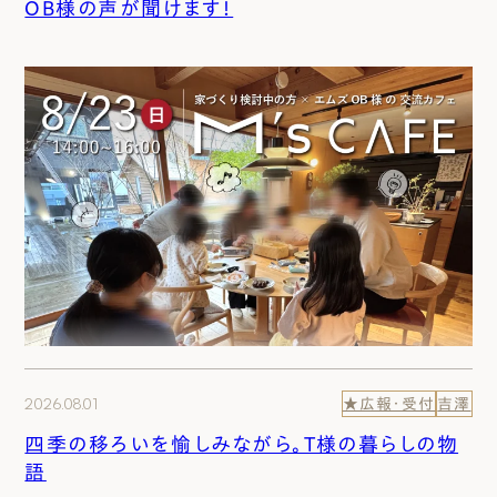
OB様の声が聞けます！
2026.08.01
★広報・受付
吉澤
四季の移ろいを愉しみながら。T様の暮らしの物
語