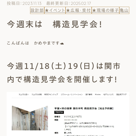
投稿日：2023.11.13 最終更新日：2025.02.17
エムズのこと
設計部
★イベント
★広報・受付
★現場の様子
亀山
今週末は 構造見学会！
0120-40-6613
［受付時間］ 9:00～18:00
こんばんは かめやまです🐢
まずは相談する[無料]
今週１１/１８（土）１９（日）は関市
モデルハウスを見る
内で構造見学会を開催します！
ファーストプランを試す