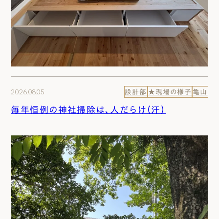
2026.08.05
設計部
★現場の様子
亀山
毎年恒例の神社掃除は、人だらけ（汗）