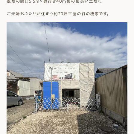
敷地の間口5.5ｍ×奥行き40ｍ強の細長い土地に
ご夫婦おふたりが住まう約２０坪平屋の終の棲家です。