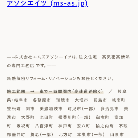
アソシエイツ (ms-as.jp)
―–株式会社エムズアソシエイツは、注文住宅 高気密高断熱
の専門工務店 です。—―
断熱気密リフォーム・リノベーションもお任せください。
施工範囲 → 車で一時間圏内（高速道路除く）
／ 岐阜
県：岐阜市 各務原市 瑞穂市 大垣市 羽島市 岐南町
笠松町 関市 美濃加茂市 可児市（一部） 多治見市 美
濃市 大野町 池田町 揖斐川町（一部） 御嵩町 富加
町 坂祝町 八百津町 神戸町 安八町 輪之内町 不破
郡垂井町 養老（一部） 北方町 本巣市（一部） 山県市