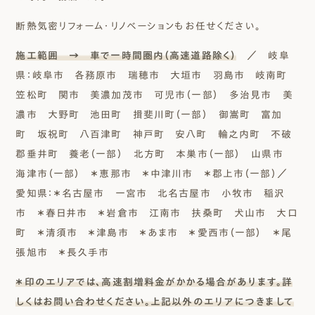
断熱気密リフォーム・リノベーションもお任せください。
施工範囲 → 車で一時間圏内（高速道路除く）
／ 岐阜
県：岐阜市 各務原市 瑞穂市 大垣市 羽島市 岐南町
笠松町 関市 美濃加茂市 可児市（一部） 多治見市 美
濃市 大野町 池田町 揖斐川町（一部） 御嵩町 富加
町 坂祝町 八百津町 神戸町 安八町 輪之内町 不破
郡垂井町 養老（一部） 北方町 本巣市（一部） 山県市
海津市（一部） ＊恵那市 ＊中津川市 ＊郡上市（一部）／
愛知県：＊名古屋市 一宮市 北名古屋市 小牧市 稲沢
市 ＊春日井市 ＊岩倉市 江南市 扶桑町 犬山市 大口
町 ＊清須市 ＊津島市 ＊あま市 ＊愛西市（一部） ＊尾
張旭市 ＊長久手市
＊印のエリアでは、高速割増料金がかかる場合があります。詳
しくはお問い合わせください。上記以外のエリアにつきまして