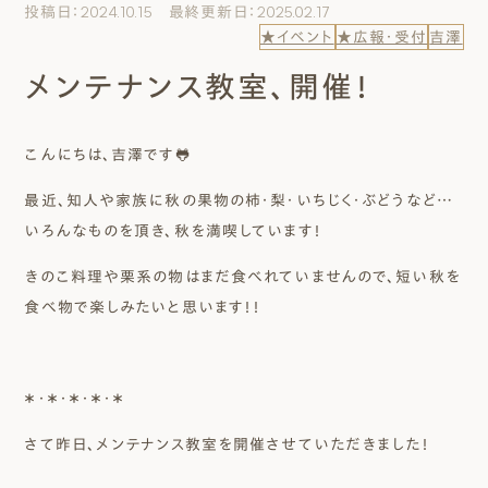
投稿日：2024.10.15 最終更新日：2025.02.17
エムズのこと
★イベント
★広報・受付
吉澤
メンテナンス教室、開催！
0120-40-6613
［受付時間］ 9:00～18:00
こんにちは、吉澤です🐸
まずは相談する[無料]
最近、知人や家族に秋の果物の柿・梨・いちじく・ぶどうなど…
いろんなものを頂き、秋を満喫しています！
モデルハウスを見る
きのこ料理や栗系の物はまだ食べれていませんので、短い秋を
食べ物で楽しみたいと思います！！
ファーストプランを試す
＊・＊・＊・＊・＊
さて昨日、メンテナンス教室を開催させていただきました！