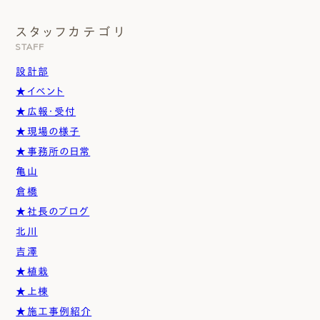
スタッフカテゴリ
STAFF
設計部
★イベント
★広報・受付
★現場の様子
★事務所の日常
亀山
倉橋
★社長のブログ
北川
吉澤
★植栽
★上棟
★施工事例紹介