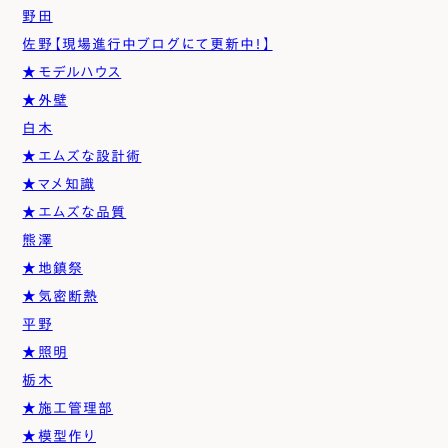
野田
佐野【現場進行中ブログにて更新中！】
★モデルハウス
★外壁
白木
★エムズな設計術
★マメ知識
★エムズな品質
熊澤
★地鎮祭
★気密断熱
平野
★照明
栃木
★施工管理部
★模型作り