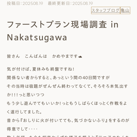
投稿日：2025.08.19 最終更新日：2025.08.19
エムズのこと
スタッフブログ
亀山
ファーストプラン現場調査 in
0120-40-6613
［受付時間］ 9:00～18:00
Nakatsugawa
まずは相談する[無料]
皆さん こんばんは かめやまです🐢
気が付けば、夏休みも終盤ですね！
モデルハウスを見る
関係ない者からすると、あっという間の４０日間ですが
その当時は宿題がぜんぜん終わってなくて、そろそろ本気出す
ファーストプランを試す
か！！！っと思いつつ
もう少し遊んでてもいいか！っともうしばらくほっとく作戦をよ
く遂行してました。
昔から『おしりに火が付いてても、気づかないふり』をするのが
得意でして・・・・