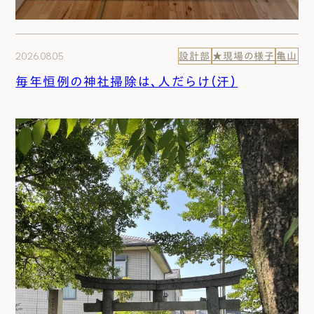
2026.08.05
設計部
★現場の様子
亀山
毎年恒例の神社掃除は、人だらけ（汗）