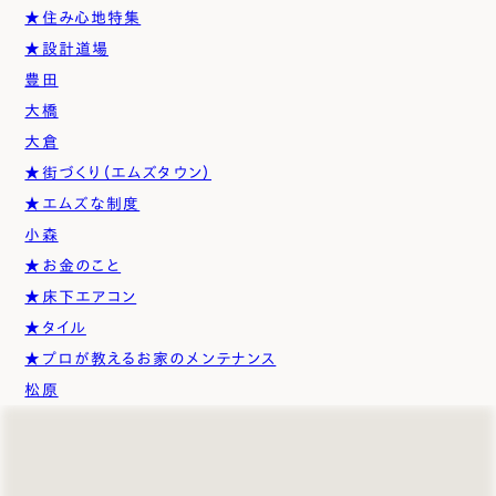
★住み心地特集
★設計道場
豊田
大橋
大倉
★街づくり（エムズタウン）
★エムズな制度
小森
★お金のこと
★床下エアコン
★タイル
★プロが教えるお家のメンテナンス
松原