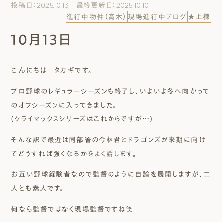
投稿日：2025.10.13 最終更新日：2025.10.10
エムズのこと
進行中物件（高木）
現場進行中ブログ
★上棟
10月13日
0120-40-6613
［受付時間］ 9:00～18:00
こんにちは タカギです。
まずは相談する[無料]
プロ野球のレギュラーシーズンも終了し、いよいよ冬へ向かって
のオフシーズンに入ってきました。
モデルハウスを見る
(クライマックスシリーズはこれからですが…)
そんな訳で最近は同部署の今林君とドラゴンズが来期に向け
ファーストプランを試す
てどうすれば強くなるかをよく話します。
お互い野球経験者なので監督のように自論を展開しますが、二
人とも素人です。
何なら監督ではなく現場監督ですね笑