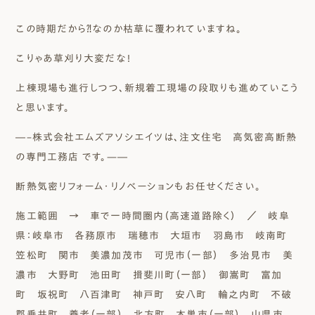
この時期だから⁈なのか枯草に覆われていますね。
こりゃあ草刈り大変だな！
上棟現場も進行しつつ、新規着工現場の段取りも進めていこう
と思います。
―–株式会社エムズアソシエイツは、注文住宅 高気密高断熱
の専門工務店 です。—―
断熱気密リフォーム・リノベーションもお任せください。
施工範囲 → 車で一時間圏内（高速道路除く）
／ 岐阜
県：岐阜市 各務原市 瑞穂市 大垣市 羽島市 岐南町
笠松町 関市 美濃加茂市 可児市（一部） 多治見市 美
濃市 大野町 池田町 揖斐川町（一部） 御嵩町 富加
町 坂祝町 八百津町 神戸町 安八町 輪之内町 不破
郡垂井町 養老（一部） 北方町 本巣市（一部） 山県市