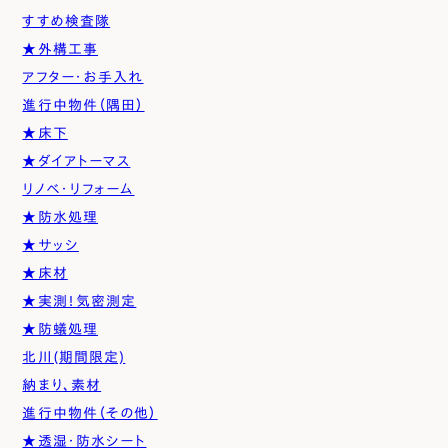
すすめ検査隊
★外構工事
アフター・お手入れ
進行中物件（隅田）
★床下
★ダイアトーマス
リノベ・リフォーム
★防水処理
★サッシ
★床材
★実測！気密測定
★防蟻処理
北川(期間限定)
納まり、素材
進行中物件（その他）
★透湿・防水シート