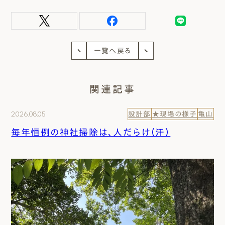
一覧へ戻る
関連記事
2026.08.05
設計部
★現場の様子
亀山
毎年恒例の神社掃除は、人だらけ（汗）