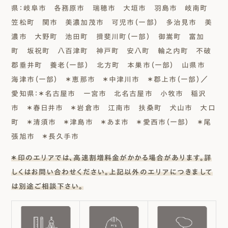
県：岐阜市 各務原市 瑞穂市 大垣市 羽島市 岐南町
笠松町 関市 美濃加茂市 可児市（一部） 多治見市 美
濃市 大野町 池田町 揖斐川町（一部） 御嵩町 富加
町 坂祝町 八百津町 神戸町 安八町 輪之内町 不破
郡垂井町 養老（一部） 北方町 本巣市（一部） 山県市
海津市（一部） ＊恵那市 ＊中津川市 ＊郡上市（一部）／
愛知県：＊名古屋市 一宮市 北名古屋市 小牧市 稲沢
市 ＊春日井市 ＊岩倉市 江南市 扶桑町 犬山市 大口
町 ＊清須市 ＊津島市 ＊あま市 ＊愛西市（一部） ＊尾
張旭市 ＊長久手市
＊印のエリアでは、高速割増料金がかかる場合があります。詳
しくはお問い合わせください。上記以外のエリアにつきまして
は別途ご相談下さい。