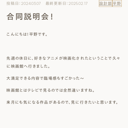
投稿日：2024.03.07 最終更新日：2025.02.17
設計部
平野
エムズのこと
合同説明会！
0120-40-6613
［受付時間］ 9:00～18:00
こんにちは！平野です。
まずは相談する[無料]
先週の休日に、好きなアニメが映画化されたということで久々
モデルハウスを見る
に映画館へ行きました。
大満足できる内容で臨場感もすごかった～
ファーストプランを試す
映画館とはテレビで見るのでは全然違いますね。
来月にも気になる作品があるので、見に行きたいと思います。