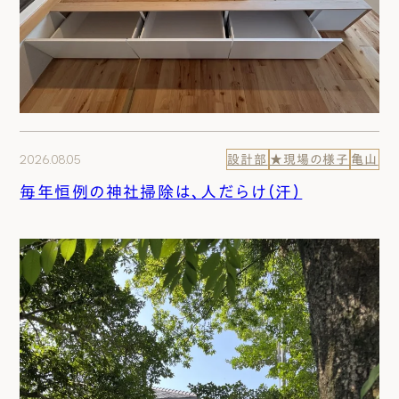
2026.08.05
設計部
★現場の様子
亀山
毎年恒例の神社掃除は、人だらけ（汗）