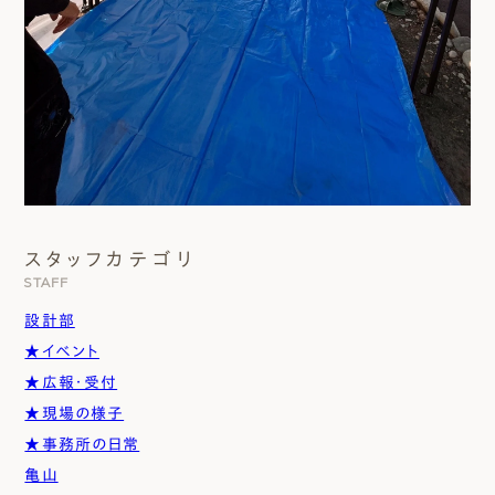
スタッフカテゴリ
STAFF
設計部
★イベント
★広報・受付
★現場の様子
★事務所の日常
亀山