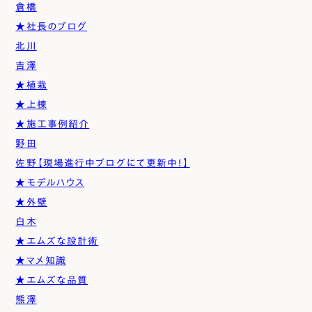
倉橋
★社長のブログ
北川
吉澤
★植栽
★上棟
★施工事例紹介
野田
佐野【現場進行中ブログにて更新中！】
★モデルハウス
★外壁
白木
★エムズな設計術
★マメ知識
★エムズな品質
熊澤