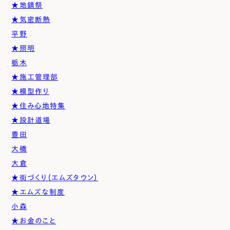
★地鎮祭
★気密断熱
平野
★照明
栃木
★施工管理部
★模型作り
★住み心地特集
★設計道場
豊田
大橋
大倉
★街づくり（エムズタウン）
★エムズな制度
小森
★お金のこと