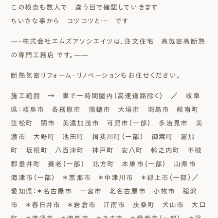
この検査も数人で 違う目で確認していきます
ちいさな事から コツコツと… です
―–株式会社エムズアソシエイツは、注文住宅 高気密高断熱
の専門工務店 です。—―
断熱気密リフォーム・リノベーションもお任せください。
施工範囲 → 車で一時間圏内（高速道路除く）
／ 岐阜
県：岐阜市 各務原市 瑞穂市 大垣市 羽島市 岐南町
笠松町 関市 美濃加茂市 可児市（一部） 多治見市 美
濃市 大野町 池田町 揖斐川町（一部） 御嵩町 富加
町 坂祝町 八百津町 神戸町 安八町 輪之内町 不破
郡垂井町 養老（一部） 北方町 本巣市（一部） 山県市
海津市（一部） ＊恵那市 ＊中津川市 ＊郡上市（一部）／
愛知県：＊名古屋市 一宮市 北名古屋市 小牧市 稲沢
市 ＊春日井市 ＊岩倉市 江南市 扶桑町 犬山市 大口