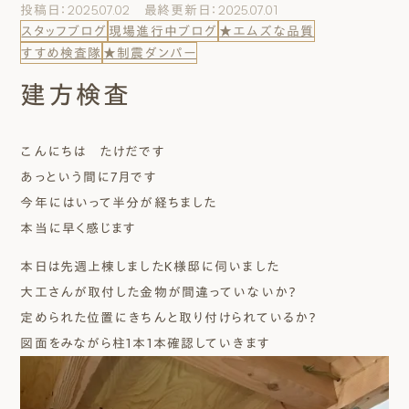
投稿日：2025.07.02 最終更新日：2025.07.01
エムズのこと
スタッフブログ
現場進行中ブログ
★エムズな品質
すすめ検査隊
★制震ダンパー
0120-40-6613
建方検査
［受付時間］ 9:00～18:00
こんにちは たけだです
まずは相談する[無料]
あっという間に7月です
今年にはいって半分が経ちました
モデルハウスを見る
本当に早く感じます
ファーストプランを試す
本日は先週上棟しましたＫ様邸に伺いました
大工さんが取付した金物が間違っていないか？
定められた位置にきちんと取り付けられているか？
図面をみながら柱1本1本確認していきます