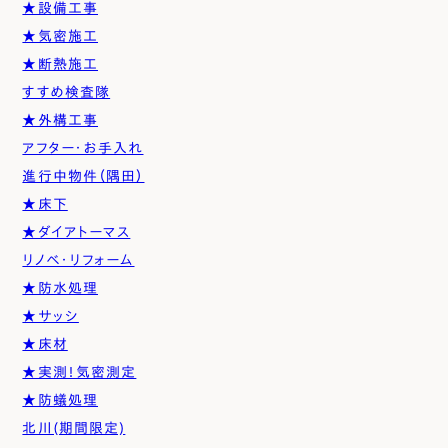
★設備工事
★気密施工
★断熱施工
すすめ検査隊
★外構工事
アフター・お手入れ
進行中物件（隅田）
★床下
★ダイアトーマス
リノベ・リフォーム
★防水処理
★サッシ
★床材
★実測！気密測定
★防蟻処理
北川(期間限定)