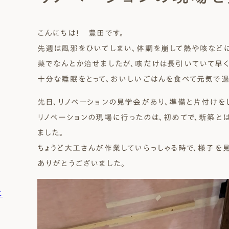
Natural Modern
Japanese
Voice
Staff
Owners I
Claim
こんにちは！ 豊田です。
先週は風邪をひいてしまい、体調を崩して熱や咳などに
ナチュレエコ・ゼロ
家づくりについて（標準
（高性
ナチュレエコ・プラス（最
家づくりの流れ/アフター
能ゼロエネルギー住宅）
仕様）
上級モデル）
保証
軒無し
ガレー
施主様ブログ
施主様ブログ[アメブロ]
薬でなんとか治せましたが、咳だけは長引いていて早く
Natureeco Zero
Order House
Natureeco Plus
Flow
Without Eaves
With Gar
Client Blog
blog_client
十分な睡眠をとって、おいしいごはんを食べて元気で過
先日、リノベーションの見学会があり、準備と片付けを
リノベーションの現場に行ったのは、初めてで、新築と
二世帯住宅
ました。
Nisetai
ちょうど大工さんが作業していらっしゃる時で、様子を
ありがとうございました。
に