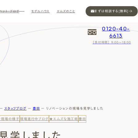
まずは相談する[無料]
ベント・ブログ
モデルハウス
エムズのこと
0120-40-
6613
［受付時間］ 9:00～18:00
Contact
Contact
Contact
Contact
Contact
Contact
Privacy
Privacy
Privacy
Privacy
Privacy
Privacy
Sitemap
Sitemap
Sitemap
Sitemap
Sitemap
Sitemap
ー
スタッフブログ
ー
豊田
ー
リノベーションの現場を見学しました
★現場の様子
現場進行中ブログ
★エムズな施工術
豊田
見学しました
ン
インスタ
ム公開