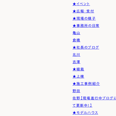
Simple Modern
Owners
Event
Company
★イベント
★広報・受付
エムズの家について
ラインナップ
M's house
Lineup
外装仕様から探す
ブログ
★現場の様子
Exterior Type
Blog
ナチュレエコ・アドバンス
10のお約束ごと、苦手な
★事務所の日常
（コスパ最強モデル）
こと
軒アリ
家づくりコラム
亀山
Natureeco Advance
Promise
With Eaves
House Column
倉橋
★社長のブログ
エムズの平屋・二世帯住宅
北川
Hiraya&Nisetai
吉澤
平屋住宅
★植栽
Hiraya
★上棟
★施工事例紹介
野田
佐野【現場進行中ブログ
て更新中！】
★モデルハウス