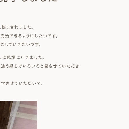
 Modern
nstagram
悩まされました。
規格（企画）住宅 ナチュレ
ファーストプラン
エコ・ユニット
ジ付 (ビルトインガレージ)
スタッフブログ
完治できるようにしたいです。
First plan
Nature ECO UNIT.
age
Staff Blog
ごしていきたいです。
しに現場に行きました。
は違う感じでいろいろと見させていただき
見学させていただいて、