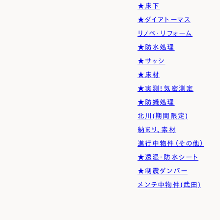
★床下
★ダイアトーマス
リノベ・リフォーム
★防水処理
★サッシ
★床材
★実測！気密測定
★防蟻処理
北川(期間限定)
納まり、素材
進行中物件（その他）
★透湿・防水シート
★制震ダンパー
メンテ中物件(武田)