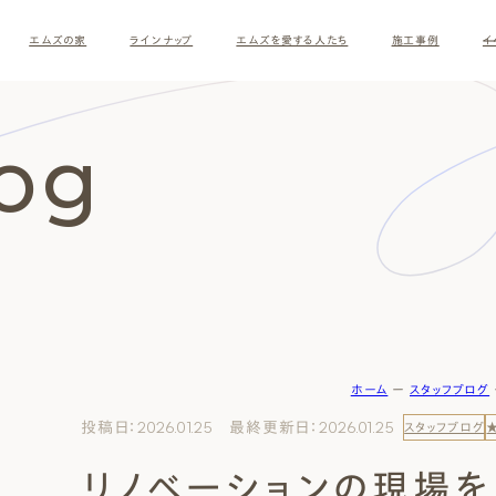
エムズの家
ラインナップ
エムズを愛する人たち
施工事例
イ
log
ホーム
ー
スタッフブログ
す
投稿日：2026.01.25 最終更新日：2026.01.25
スタッフブログ
リノベーションの現場を
ナチュラルモダン
和モダ
お客様の暮らしインタビュー
スタッフ紹介
施主様
クレー