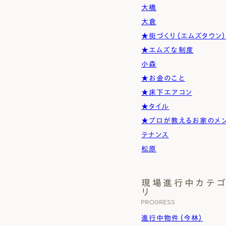
大橋
大倉
★街づくり（エムズタウン
★エムズな制度
小森
★お金のこと
★床下エアコン
★タイル
★プロが教えるお家のメ
テナンス
松原
現場進行中カテ
リ
PROGRESS
進行中物件（今林）