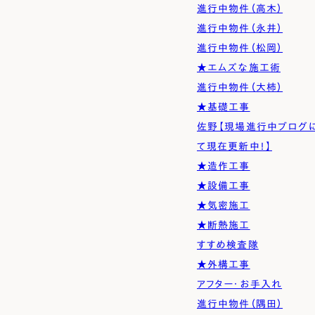
進行中物件（高木）
進行中物件（永井）
進行中物件（松岡）
★エムズな施工術
進行中物件（大柿）
★基礎工事
佐野【現場進行中ブログ
て現在更新中！】
★造作工事
★設備工事
★気密施工
★断熱施工
すすめ検査隊
★外構工事
アフター・お手入れ
進行中物件（隅田）