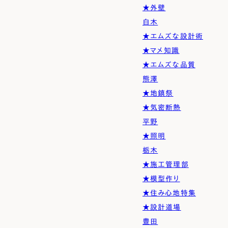
★外壁
白木
★エムズな設計術
★マメ知識
★エムズな品質
熊澤
★地鎮祭
★気密断熱
平野
★照明
栃木
★施工管理部
★模型作り
★住み心地特集
★設計道場
豊田