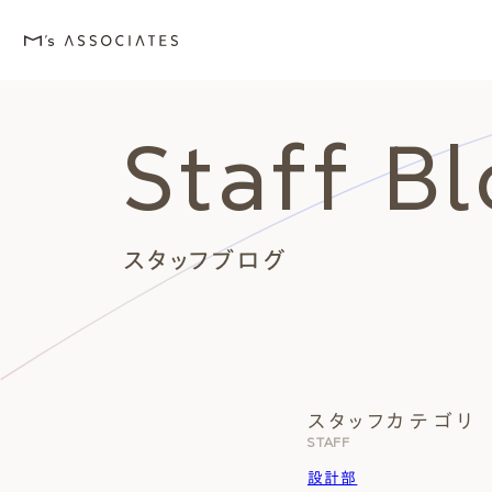
Staff B
M's house
Lineup
Love
Works
Event・Blog
About
エムズの家
ラインナップ
エムズを愛する人たち
施工事例
イベント・ブログ
エムズのこと
スタッフブログ
スタッフカテゴリ
外観デザインスタイルから探
エムズを愛する人たち
イベント
エムズのこと
STAFF
Style
Love
Event・Blog
About
シンプルモダン
施主座談会
イベント
会社案内
設計部