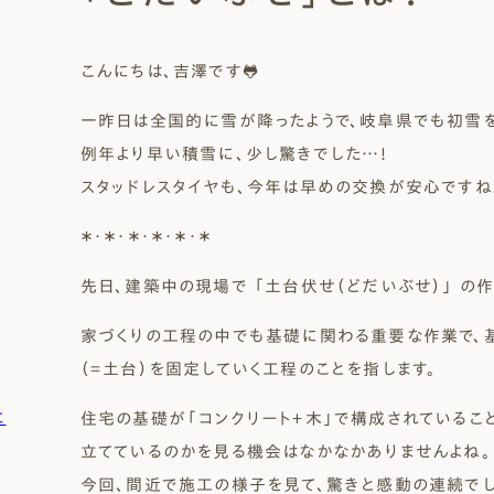
Natural Modern
Japanese
Voice
Staff
Owners I
Claim
こんにちは、吉澤です🐸
ナチュレエコ・ゼロ
家づくりについて（標準
（高性
ナチュレエコ・プラス（最
家づくりの流れ/アフター
一昨日は全国的に雪が降ったようで、岐阜県でも初雪を
能ゼロエネルギー住宅）
仕様）
上級モデル）
保証
軒無し
ガレー
施主様ブログ
施主様ブログ[アメブロ]
Natureeco Zero
Order House
Natureeco Plus
Flow
例年より早い積雪に、少し驚きでした…！
Without Eaves
With Gar
Client Blog
blog_client
スタッドレスタイヤも、今年は早めの交換が安心ですね
＊・＊・＊・＊・＊・＊
二世帯住宅
先日、建築中の現場で
「土台伏せ（どだいぶせ）」
の作
Nisetai
家づくりの工程の中でも基礎に関わる重要な作業で、
（＝土台）を固定していく工程
のことを指します。
に
住宅の基礎が「コンクリート＋木」で構成されているこ
立てているのかを見る機会はなかなかありませんよね。
今回、間近で施工の様子を見て、驚きと感動の連続でし