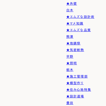
★外壁
白木
★エムズな設計術
★マメ知識
★エムズな品質
熊澤
★地鎮祭
★気密断熱
平野
★照明
栃木
★施工管理部
★模型作り
★住み心地特集
★設計道場
豊田