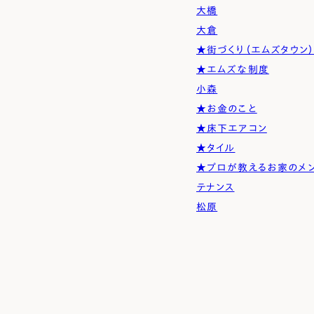
大橋
大倉
★街づくり（エムズタウン
★エムズな制度
小森
★お金のこと
★床下エアコン
★タイル
★プロが教えるお家のメ
テナンス
松原