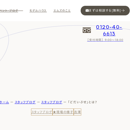
まずは相談する[無料]
ベント・ブログ
モデルハウス
エムズのこと
0120-40-
6613
［受付時間］ 9:00～18:00
Contact
Contact
Contact
Contact
Contact
Contact
Privacy
Privacy
Privacy
Privacy
Privacy
Privacy
Sitemap
Sitemap
Sitemap
Sitemap
Sitemap
Sitemap
ホーム
ー
スタッフブログ
ー
スタッフブログ
ー
「どだいぶせ」とは？
スタッフブログ
★現場の様子
吉澤
ン
インスタ
ム公開