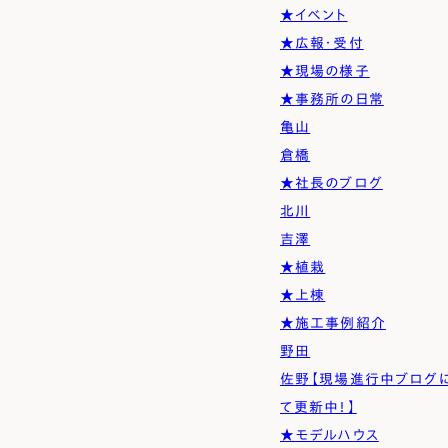
Simple Modern
Owners
Event
Company
★イベント
★広報・受付
エムズの家について
ラインナップ
M's house
Lineup
外装仕様から探す
ブログ
★現場の様子
Exterior Type
Blog
ナチュレエコ・アドバンス
10のお約束ごと、苦手な
★事務所の日常
（コスパ最強モデル）
こと
軒アリ
家づくりコラム
亀山
Natureeco Advance
Promise
With Eaves
House Column
倉橋
★社長のブログ
エムズの平屋・二世帯住宅
北川
Hiraya&Nisetai
吉澤
平屋住宅
★植栽
Hiraya
★上棟
★施工事例紹介
野田
佐野【現場進行中ブログ
て更新中！】
★モデルハウス