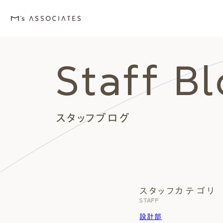
Staff B
M's house
Lineup
Love
Works
Event・Blog
About
エムズの家
ラインナップ
エムズを愛する人たち
施工事例
イベント・ブログ
エムズのこと
スタッフブログ
スタッフカテゴリ
外観デザインスタイルから探
エムズを愛する人たち
イベント
エムズのこと
STAFF
Style
Love
Event・Blog
About
シンプルモダン
施主座談会
イベント
会社案内
設計部