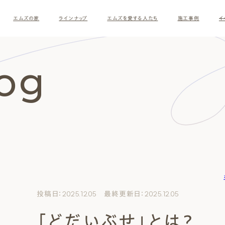
エムズの家
ラインナップ
エムズを愛する人たち
施工事例
イ
log
す
投稿日：2025.12.05 最終更新日：2025.12.05
「どだいぶせ」とは？
ナチュラルモダン
和モダ
お客様の暮らしインタビュー
スタッフ紹介
施主様
クレー