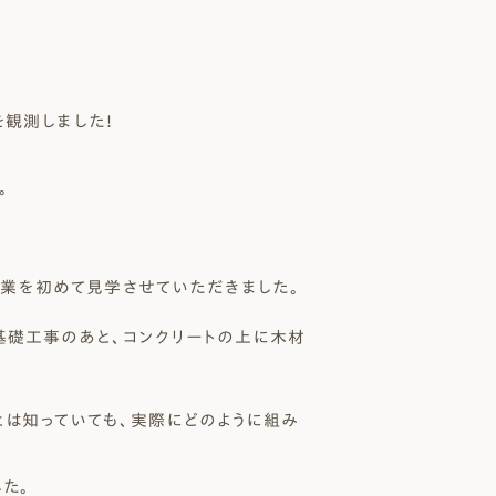
 Modern
nstagram
規格（企画）住宅 ナチュレ
ファーストプラン
観測しました！
エコ・ユニット
ジ付 (ビルトインガレージ)
スタッフブログ
First plan
Nature ECO UNIT.
age
Staff Blog
。
業を初めて見学させていただきました。
基礎工事のあと、コンクリートの上に木材
とは知っていても、実際にどのように組み
た。