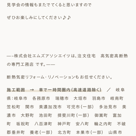
見学会の情報もまたでてくると思いますので
ぜひお楽しみにしてください♪♪
―–株式会社エムズアソシエイツは、注文住宅 高気密高断熱
の専門工務店 です。—―
断熱気密リフォーム・リノベーションもお任せください。
施工範囲 → 車で一時間圏内（高速道路除く）
／ 岐阜
県：岐阜市 各務原市 瑞穂市 大垣市 羽島市 岐南町
笠松町 関市 美濃加茂市 可児市（一部） 多治見市 美
濃市 大野町 池田町 揖斐川町（一部） 御嵩町 富加
町 坂祝町 八百津町 神戸町 安八町 輪之内町 不破
郡垂井町 養老（一部） 北方町 本巣市（一部） 山県市