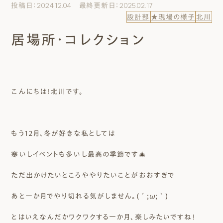
投稿日：2024.12.04 最終更新日：2025.02.17
エムズのこと
設計部
★現場の様子
北川
居場所・コレクション
0120-40-6613
［受付時間］ 9:00～18:00
まずは相談する[無料]
こんにちは！北川です。
モデルハウスを見る
もう12月、冬が好きな私としては
ファーストプランを試す
寒いしイベントも多いし最高の季節です🎄
ただ出かけたいところややりたいことがおおすぎで
あと一か月でやり切れる気がしません。(´;ω;｀)
とはいえなんだかワクワクする一か月、楽しみたいですね！