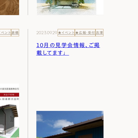
2023.09.29
イベント
倉橋
★イベント
★広報・受付
吉澤
１０月の見学会情報、ご掲
載してます♩