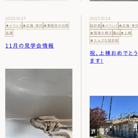
2023.10.27
2023.10.24
★イベント
★広報・受付
★事務所の日常
設計部
★イベント
★広報・受
吉澤
★現場の様子
亀山
★上棟
★エムズな設計術
１１月の見学会情報
祝、上棟おめでと
ます！