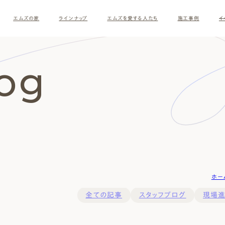
エムズの家
ラインナップ
エムズを愛する人たち
施工事例
イ
log
ホー
す
全ての記事
スタッフブログ
現場
ナチュラルモダン
和モダ
お客様の暮らしインタビュー
スタッフ紹介
施主様
クレー