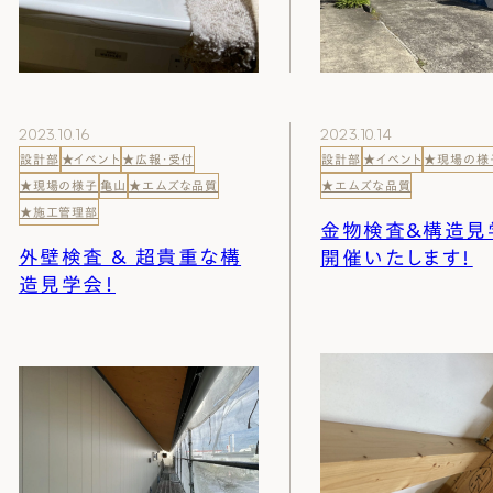
2023.10.16
2023.10.14
設計部
★イベント
★広報・受付
設計部
★イベント
★現場の様
★現場の様子
亀山
★エムズな品質
★エムズな品質
★施工管理部
金物検査＆構造見
外壁検査 ＆ 超貴重な構
開催いたします！
造見学会！