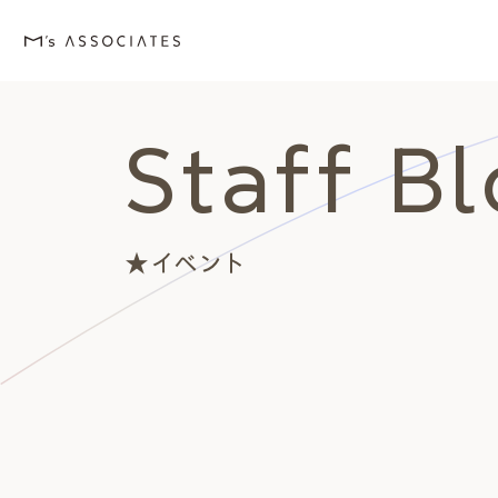
Staff B
M's house
Lineup
Love
Works
Event・Blog
About
エムズの家
ラインナップ
エムズを愛する人たち
施工事例
イベント・ブログ
エムズのこと
★イベント
外観デザインスタイルから探
エムズを愛する人たち
イベント
エムズのこと
Style
Love
Event・Blog
About
シンプルモダン
施主座談会
イベント
会社案内