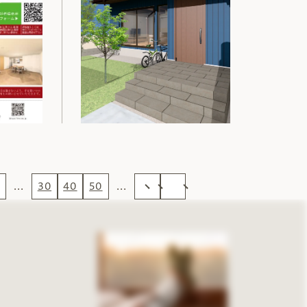
...
30
40
50
...