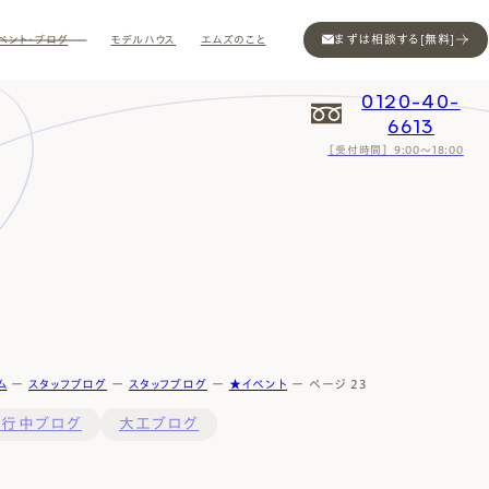
まずは相談する[無料]
ベント・ブログ
モデルハウス
エムズのこと
0120-40-
6613
［受付時間］ 9:00～18:00
Contact
Contact
Contact
Contact
Contact
Contact
Privacy
Privacy
Privacy
Privacy
Privacy
Privacy
Sitemap
Sitemap
Sitemap
Sitemap
Sitemap
Sitemap
ム
ー
スタッフブログ
ー
スタッフブログ
ー
★イベント
ー
ページ 23
進行中ブログ
大工ブログ
ン
インスタ
ム公開