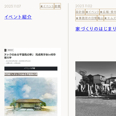
Natural Modern
Japanese
Voice
Staff
Owners I
Claim
2023.11.02
2023.11.07
★イベント
倉橋
設計部
★イベント
★広報・受
イベント紹介
★事務所の日常
亀山
★エム
ナチュレエコ・ゼロ
家づくりについて（標準
（高性
ナチュレエコ・プラス（最
家づくりの流れ/アフター
家づくりのはじま
能ゼロエネルギー住宅）
仕様）
上級モデル）
保証
軒無し
ガレー
施主様ブログ
施主様ブログ[アメブロ]
Natureeco Zero
Order House
Natureeco Plus
Flow
Without Eaves
With Gar
Client Blog
blog_client
二世帯住宅
Nisetai