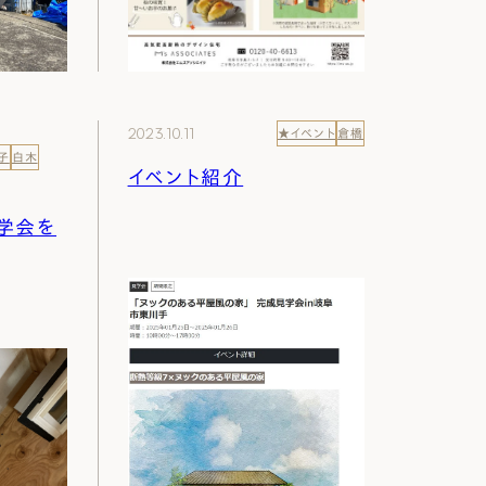
2023.10.11
★イベント
倉橋
子
白木
イベント紹介
学会を