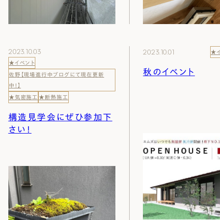
2023.10.03
2023.10.01
★
★イベント
秋のイベント
佐野【現場進行中ブログにて現在更新
中！】
★気密施工
★断熱施工
構造見学会にぜひ参加下
さい！