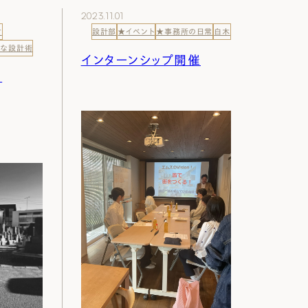
 Modern
nstagram
2023.11.01
付
設計部
★イベント
★事務所の日常
白木
ズな設計術
インターンシップ開催
規格（企画）住宅 ナチュレ
ファーストプラン
り
エコ・ユニット
ジ付 (ビルトインガレージ)
スタッフブログ
First plan
Nature ECO UNIT.
age
Staff Blog