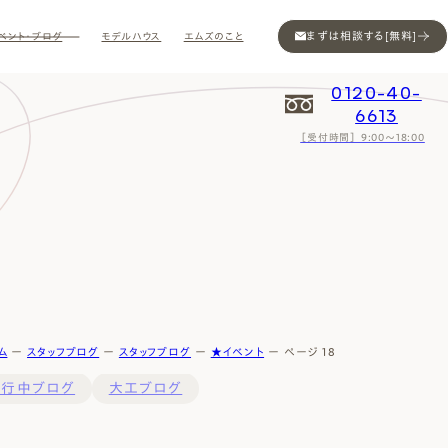
まずは相談する[無料]
ベント・ブログ
モデルハウス
エムズのこと
0120-40-
6613
［受付時間］ 9:00～18:00
Contact
Contact
Contact
Contact
Contact
Contact
Privacy
Privacy
Privacy
Privacy
Privacy
Privacy
Sitemap
Sitemap
Sitemap
Sitemap
Sitemap
Sitemap
ム
ー
スタッフブログ
ー
スタッフブログ
ー
★イベント
ー
ページ 18
進行中ブログ
大工ブログ
ン
インスタ
ム公開