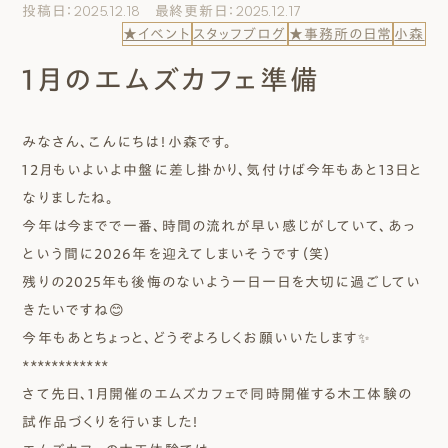
投稿日：2025.12.18 最終更新日：2025.12.17
エムズのこと
★イベント
スタッフブログ
★事務所の日常
小森
1月のエムズカフェ準備
0120-40-6613
［受付時間］ 9:00～18:00
みなさん、こんにちは！小森です。
まずは相談する[無料]
12月もいよいよ中盤に差し掛かり、気付けば今年もあと13日と
なりましたね。
今年は今までで一番、時間の流れが早い感じがしていて、あっ
モデルハウスを見る
という間に2026年を迎えてしまいそうです（笑）
残りの2025年も後悔のないよう一日一日を大切に過ごしてい
ファーストプランを試す
きたいですね😊
今年もあとちょっと、どうぞよろしくお願いいたします✨
************
さて先日、1月開催のエムズカフェで同時開催する木工体験の
試作品づくりを行いました！