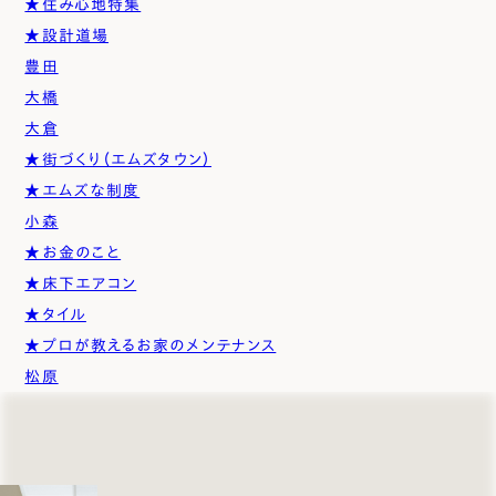
★住み心地特集
★設計道場
豊田
大橋
大倉
★街づくり（エムズタウン）
★エムズな制度
小森
★お金のこと
★床下エアコン
★タイル
★プロが教えるお家のメンテナンス
松原