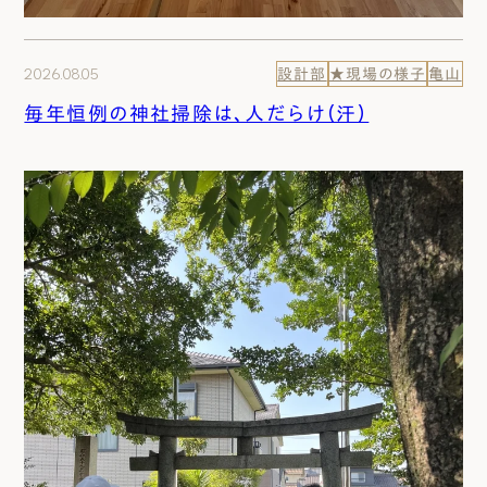
2026.08.05
設計部
★現場の様子
亀山
毎年恒例の神社掃除は、人だらけ（汗）