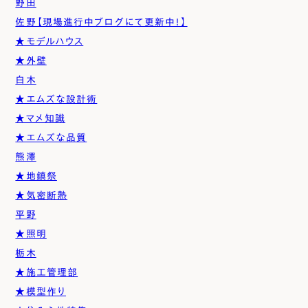
野田
佐野【現場進行中ブログにて更新中！】
★モデルハウス
★外壁
白木
★エムズな設計術
★マメ知識
★エムズな品質
熊澤
★地鎮祭
★気密断熱
平野
★照明
栃木
★施工管理部
★模型作り