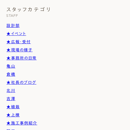
スタッフカテゴリ
STAFF
設計部
★イベント
★広報・受付
★現場の様子
★事務所の日常
亀山
倉橋
★社長のブログ
北川
吉澤
★植栽
★上棟
★施工事例紹介