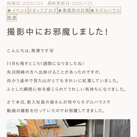
投稿日：2025.11.23 最終更新日：2025.11.23
エムズのこと
★イベント
スタッフブログ
★事務所の日常
★モデルハウス
熊澤
0120-40-6613
撮影中にお邪魔しました！
［受付時間］ 9:00～18:00
こんにちは、熊澤です🐻
まずは相談する[無料]
11月も残すところ1週間になりましたね！
モデルハウスを見る
先日岡崎の方へ出掛けることがあったのですが、
向かう途中で見た山がとてもきれいに紅葉していました。
ファーストプランを試す
ふとした瞬間に秋を感じられてうれしい気持ちになりました。
さて本日、新入社員の皆さんが何やらモデルハウスで
動画の撮影を行っていたのでお邪魔してきました。