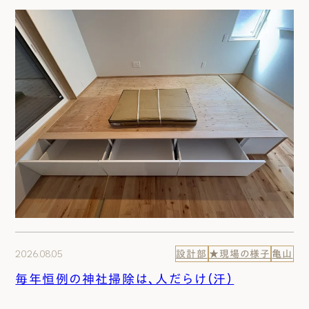
2026.08.05
設計部
★現場の様子
亀山
毎年恒例の神社掃除は、人だらけ（汗）