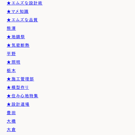
★エムズな設計術
★マメ知識
★エムズな品質
熊澤
★地鎮祭
★気密断熱
平野
★照明
栃木
★施工管理部
★模型作り
★住み心地特集
★設計道場
豊田
大橋
大倉