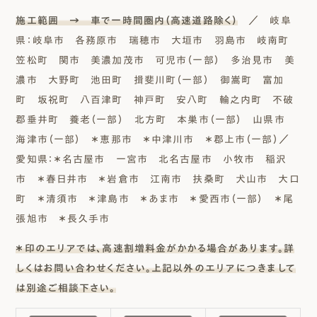
施工範囲 → 車で一時間圏内（高速道路除く）
／ 岐阜
県：岐阜市 各務原市 瑞穂市 大垣市 羽島市 岐南町
笠松町 関市 美濃加茂市 可児市（一部） 多治見市 美
濃市 大野町 池田町 揖斐川町（一部） 御嵩町 富加
町 坂祝町 八百津町 神戸町 安八町 輪之内町 不破
郡垂井町 養老（一部） 北方町 本巣市（一部） 山県市
海津市（一部） ＊恵那市 ＊中津川市 ＊郡上市（一部）／
愛知県：＊名古屋市 一宮市 北名古屋市 小牧市 稲沢
市 ＊春日井市 ＊岩倉市 江南市 扶桑町 犬山市 大口
町 ＊清須市 ＊津島市 ＊あま市 ＊愛西市（一部） ＊尾
張旭市 ＊長久手市
＊印のエリアでは、高速割増料金がかかる場合があります。詳
しくはお問い合わせください。上記以外のエリアにつきまして
は別途ご相談下さい。