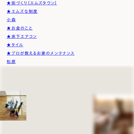
★街づくり（エムズタウン）
★エムズな制度
小森
★お金のこと
★床下エアコン
★タイル
★プロが教えるお家のメンテナンス
松原