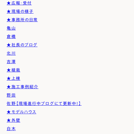
★広報・受付
★現場の様子
★事務所の日常
亀山
倉橋
★社長のブログ
北川
吉澤
★植栽
★上棟
★施工事例紹介
野田
佐野【現場進行中ブログにて更新中！】
★モデルハウス
★外壁
白木