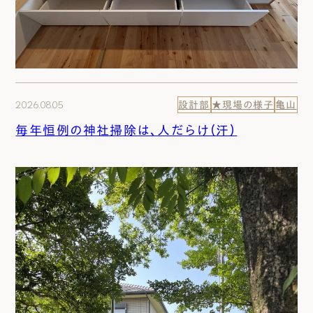
2026.08.05
設計部
★現場の様子
亀山
毎年恒例の神社掃除は、人だらけ（汗）