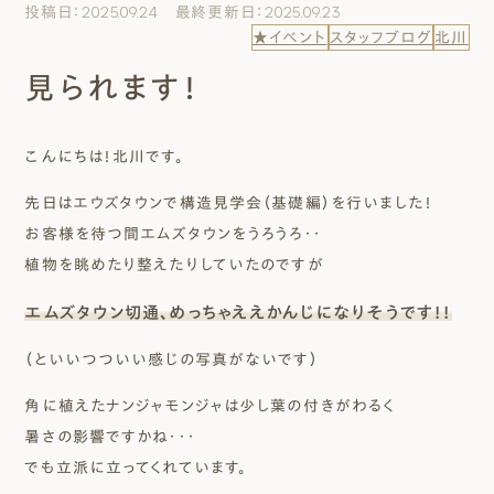
投稿日：2025.09.24 最終更新日：2025.09.23
エムズのこと
★イベント
スタッフブログ
北川
見られます！
0120-40-6613
［受付時間］ 9:00～18:00
こんにちは！北川です。
まずは相談する[無料]
先日はエウズタウンで構造見学会（基礎編）を行いました！
お客様を待つ間エムズタウンをうろうろ・・
モデルハウスを見る
植物を眺めたり整えたりしていたのですが
エムズタウン切通、めっちゃええかんじになりそうです！！
ファーストプランを試す
（といいつついい感じの写真がないです）
角に植えたナンジャモンジャは少し葉の付きがわるく
暑さの影響ですかね・・・
でも立派に立ってくれています。