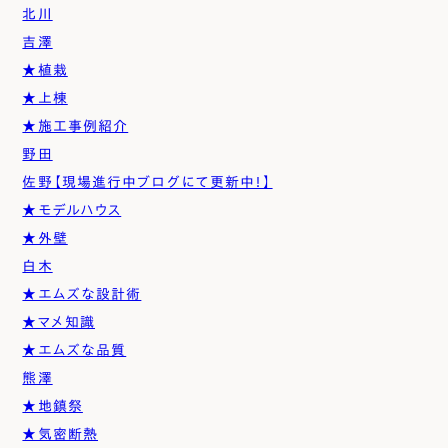
北川
吉澤
★植栽
★上棟
★施工事例紹介
野田
佐野【現場進行中ブログにて更新中！】
★モデルハウス
★外壁
白木
★エムズな設計術
★マメ知識
★エムズな品質
熊澤
★地鎮祭
★気密断熱