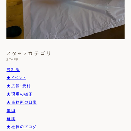
スタッフカテゴリ
STAFF
設計部
★イベント
★広報・受付
★現場の様子
★事務所の日常
亀山
倉橋
★社長のブログ