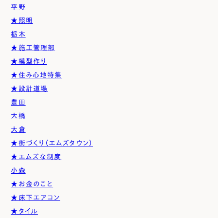
平野
★照明
栃木
★施工管理部
★模型作り
★住み心地特集
★設計道場
豊田
大橋
大倉
★街づくり（エムズタウン）
★エムズな制度
小森
★お金のこと
★床下エアコン
★タイル