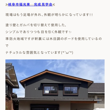
＞
岐阜市福光東 完成見学会
＜
現場はもう足場が外れ、外観が明らかになっています！！
塗り壁とガルバを切り替えて使用した、
シンプルでありつつも目を引く外観です✨
準防火地域ですが軒裏には木目調のボードを使用しているの
で
ナチュラルな雰囲気となっています(*’ω’*)