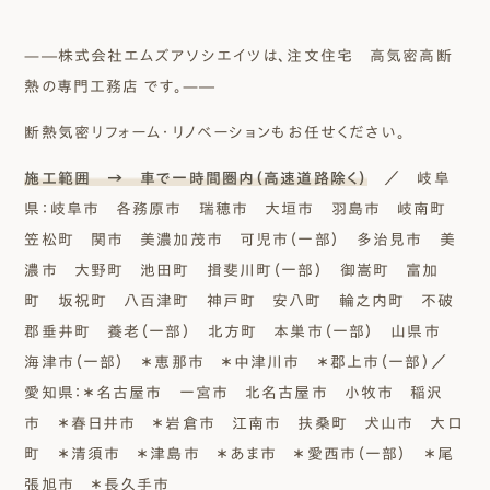
—―株式会社エムズアソシエイツは、注文住宅 高気密高断
熱の専門工務店 です。—―
断熱気密リフォーム・リノベーションもお任せください。
施工範囲 → 車で一時間圏内（高速道路除く）
／ 岐阜
県：岐阜市 各務原市 瑞穂市 大垣市 羽島市 岐南町
笠松町 関市 美濃加茂市 可児市（一部） 多治見市 美
濃市 大野町 池田町 揖斐川町（一部） 御嵩町 富加
町 坂祝町 八百津町 神戸町 安八町 輪之内町 不破
郡垂井町 養老（一部） 北方町 本巣市（一部） 山県市
海津市（一部） ＊恵那市 ＊中津川市 ＊郡上市（一部）／
愛知県：＊名古屋市 一宮市 北名古屋市 小牧市 稲沢
市 ＊春日井市 ＊岩倉市 江南市 扶桑町 犬山市 大口
町 ＊清須市 ＊津島市 ＊あま市 ＊愛西市（一部） ＊尾
張旭市 ＊長久手市