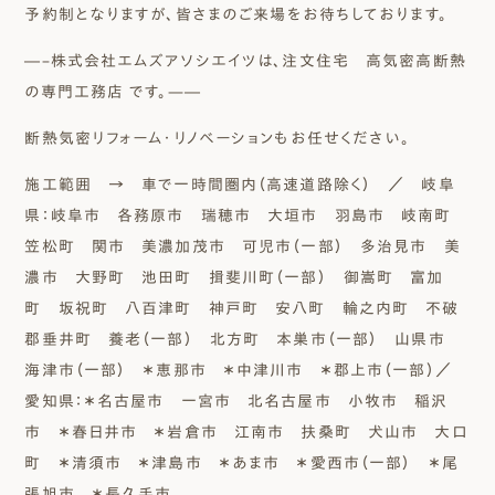
予約制となりますが、皆さまのご来場をお待ちしております。
―–株式会社エムズアソシエイツは、注文住宅 高気密高断熱
の専門工務店 です。—―
断熱気密リフォーム・リノベーションもお任せください。
施工範囲 → 車で一時間圏内（高速道路除く）
／ 岐阜
県：岐阜市 各務原市 瑞穂市 大垣市 羽島市 岐南町
笠松町 関市 美濃加茂市 可児市（一部） 多治見市 美
濃市 大野町 池田町 揖斐川町（一部） 御嵩町 富加
町 坂祝町 八百津町 神戸町 安八町 輪之内町 不破
郡垂井町 養老（一部） 北方町 本巣市（一部） 山県市
海津市（一部） ＊恵那市 ＊中津川市 ＊郡上市（一部）／
愛知県：＊名古屋市 一宮市 北名古屋市 小牧市 稲沢
市 ＊春日井市 ＊岩倉市 江南市 扶桑町 犬山市 大口
町 ＊清須市 ＊津島市 ＊あま市 ＊愛西市（一部） ＊尾
張旭市 ＊長久手市