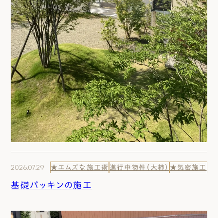
2026.07.29
★エムズな施工術
進行中物件（大柿）
★気密施工
基礎パッキンの施工