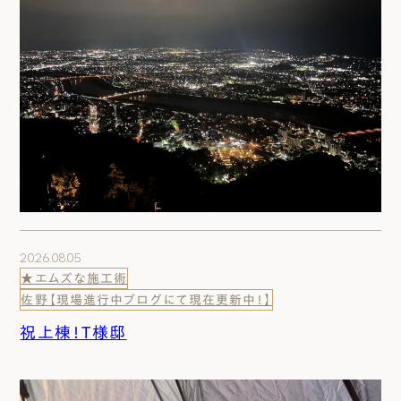
2026.08.05
★エムズな施工術
佐野【現場進行中ブログにて現在更新中！】
祝上棟！T様邸