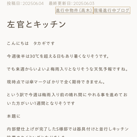
投稿日：2025.06.04 最終更新日：2025.06.03
エムズのこと
進行中物件（高木）
現場進行中ブログ
左官とキッチン
0120-40-6613
［受付時間］ 9:00～18:00
こんにちは タカギです
まずは相談する[無料]
今週後半は30℃を超える日もあり暑くなりそうです。
でも来週からいよいよ梅雨入りとなりそうな天気予報ですね。
モデルハウスを見る
現時点では傘マークばかりで全く期待できません。
ファーストプランを試す
という訳で今週は梅雨入り前の晴れ間にやれる事を進めてお
いた方がいい1週間となりそうです
本題に
内部壁仕上げが完了したＳ様邸では器具付けと並行しキッチン