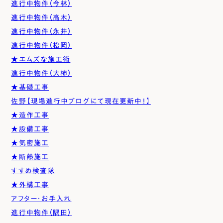
進行中物件（今林）
進行中物件（高木）
進行中物件（永井）
進行中物件（松岡）
★エムズな施工術
進行中物件（大柿）
★基礎工事
佐野【現場進行中ブログにて現在更新中！】
★造作工事
★設備工事
★気密施工
★断熱施工
すすめ検査隊
★外構工事
アフター・お手入れ
進行中物件（隅田）