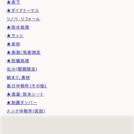
★床下
★ダイアトーマス
リノベ・リフォーム
★防水処理
★サッシ
★床材
★実測！気密測定
★防蟻処理
北川(期間限定)
納まり、素材
進行中物件（その他）
★透湿・防水シート
★制震ダンパー
メンテ中物件(武田)