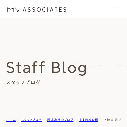
エムズの家
ラインナップ
Staff Blog
エムズを愛する人たち
スタッフブログ
施工事例
イベント・ブログ
モデルハウス
ホーム
ー
スタッフブログ
ー
現場進行中ブログ
ー
すすめ検査隊
ー
上棟後 最初の検