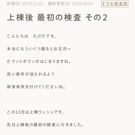
投稿日：2023.12.25 最終更新日：2025.03.04
すすめ検査隊
エムズのこと
上棟後 最初の検査 その２
0120-40-6613
［受付時間］ 9:00～18:00
こんにちは たけだです。
本当にもういくつ寝るとお正月～
まずは相談する[無料]
カウントダウンがはじまりますね。
モデルハウスを見る
良い新年が迎えれるよう
ファーストプランを試す
御身体気を付けてくださいね。
この１２月は上棟ラッシュです。
先日上棟後の最初の検査に行きました。