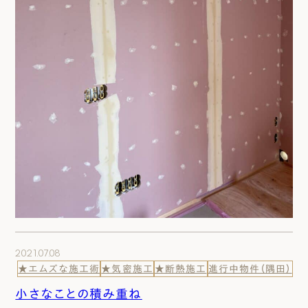
2021.07.08
★エムズな施工術
★気密施工
★断熱施工
進行中物件（隅田）
小さなことの積み重ね