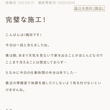
投稿日：2021.02.17 最終更新日：2025.03.04
エムズのこと
進行中物件（隅田）
完璧な施工！
0120-40-6613
［受付時間］ 9:00～18:00
こんばんは！隅田です！
まずは相談する[無料]
今日は一段と冷えましたね。
僕は朝、あまり天気を見ないで家を出ることがほとんどなので
モデルハウスを見る
ここまで冷えることは想定しておらず…
ファーストプランを試す
ちなみに今日の仕事時間の半分は外でした…
最近の寒暖差で体調を崩したりしないよう気を付けないとい
けませんね。