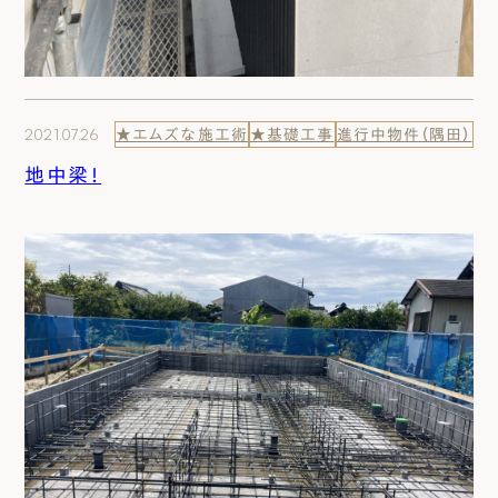
2021.07.26
★エムズな施工術
★基礎工事
進行中物件（隅田）
地中梁！