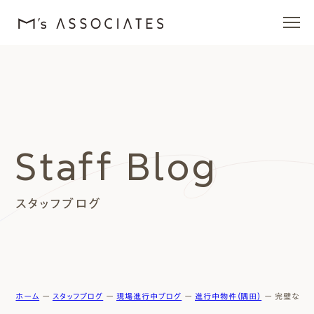
エムズの家
ラインナップ
Staff Blog
エムズを愛する人たち
スタッフブログ
施工事例
イベント・ブログ
モデルハウス
ホーム
ー
スタッフブログ
ー
現場進行中ブログ
ー
進行中物件（隅田）
ー
完璧な施工