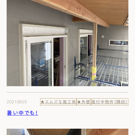
2021.08.03
★エムズな施工術
★外壁
進行中物件（隅田）
暑い中でも！