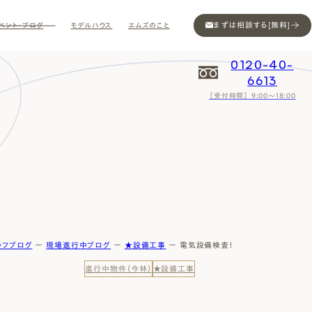
まずは相談する[無料]
ベント・ブログ
モデルハウス
エムズのこと
0120-40-
6613
［受付時間］ 9:00～18:00
Contact
Contact
Contact
Contact
Contact
Contact
Privacy
Privacy
Privacy
Privacy
Privacy
Privacy
Sitemap
Sitemap
Sitemap
Sitemap
Sitemap
Sitemap
ッフブログ
ー
現場進行中ブログ
ー
★設備工事
ー
電気設備検査！
進行中物件（今林）
★設備工事
ン
インスタ
ム公開