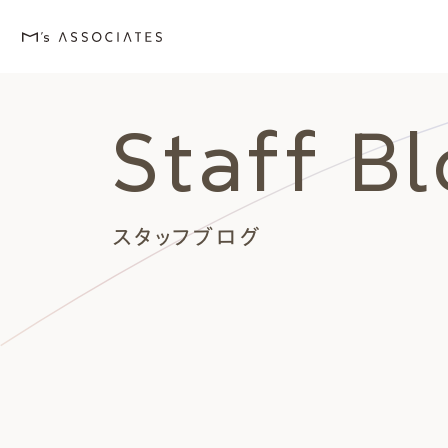
Staff B
M's house
Lineup
Love
Works
Event・Blog
About
エムズの家
ラインナップ
エムズを愛する人たち
施工事例
イベント・ブログ
エムズのこと
スタッフブログ
外観デザインスタイルから探
エムズを愛する人たち
イベント
エムズのこと
Style
Love
Event・Blog
About
シンプルモダン
施主座談会
イベント
会社案内