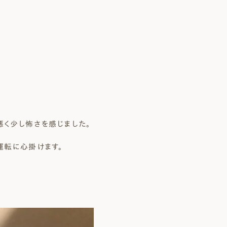
 Modern
nstagram
規格（企画）住宅 ナチュレ
ファーストプラン
エコ・ユニット
ジ付 (ビルトインガレージ)
スタッフブログ
First plan
Nature ECO UNIT.
age
Staff Blog
く少し怖さを感じました。
運転に心掛けます。