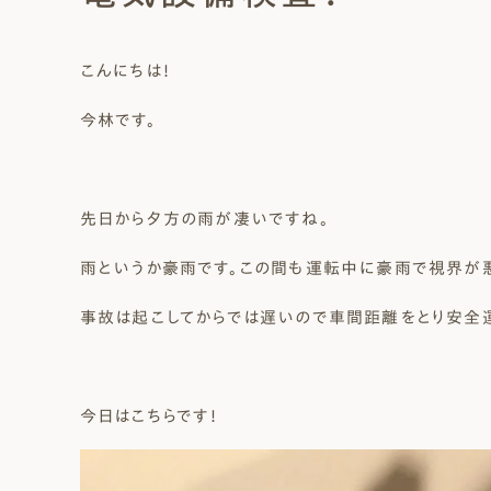
Natural Modern
Japanese
Voice
Staff
Owners I
Claim
こんにちは！
ナチュレエコ・ゼロ
家づくりについて（標準
（高性
ナチュレエコ・プラス（最
家づくりの流れ/アフター
今林です。
能ゼロエネルギー住宅）
仕様）
上級モデル）
保証
軒無し
ガレー
施主様ブログ
施主様ブログ[アメブロ]
Natureeco Zero
Order House
Natureeco Plus
Flow
Without Eaves
With Gar
Client Blog
blog_client
先日から夕方の雨が凄いですね。
雨というか豪雨です。この間も運転中に豪雨で視界が悪
二世帯住宅
Nisetai
事故は起こしてからでは遅いので車間距離をとり安全
今日はこちらです！