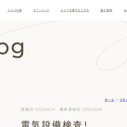
エムズの家
ラインナップ
エムズを愛する人たち
施工事例
イ
log
ホーム
ー
スタ
す
投稿日：2023.08.24 最終更新日：2025.03.04
電気設備検査！
ナチュラルモダン
和モダ
お客様の暮らしインタビュー
スタッフ紹介
施主様
クレー