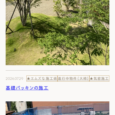
2026.07.29
★エムズな施工術
進行中物件（大柿）
★気密施工
基礎パッキンの施工