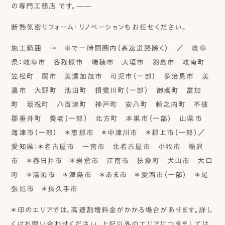
の専門工務店 です。—―
断熱気密リフォーム・リノベーションもお任せください。
施工範囲 → 車で一時間圏内（高速道路除く）
／ 岐阜
県：岐阜市 各務原市 瑞穂市 大垣市 羽島市 岐南町
笠松町 関市 美濃加茂市 可児市（一部） 多治見市 美
濃市 大野町 池田町 揖斐川町（一部） 御嵩町 富加
町 坂祝町 八百津町 神戸町 安八町 輪之内町 不破
郡垂井町 養老（一部） 北方町 本巣市（一部） 山県市
海津市（一部） ＊恵那市 ＊中津川市 ＊郡上市（一部）／
愛知県：＊名古屋市 一宮市 北名古屋市 小牧市 稲沢
市 ＊春日井市 ＊岩倉市 江南市 扶桑町 犬山市 大口
町 ＊清須市 ＊津島市 ＊あま市 ＊愛西市（一部） ＊尾
張旭市 ＊長久手市
＊印のエリアでは、高速割増料金がかかる場合があります。詳し
くはお問い合わせください。上記以外のエリアにつきましては