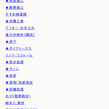
★気密施工
★断熱施工
すすめ検査隊
★外構工事
アフター・お手入れ
進行中物件（隅田）
★床下
★ダイアトーマス
リノベ・リフォーム
★防水処理
★サッシ
★床材
★実測！気密測定
★防蟻処理
北川(期間限定)
納まり、素材