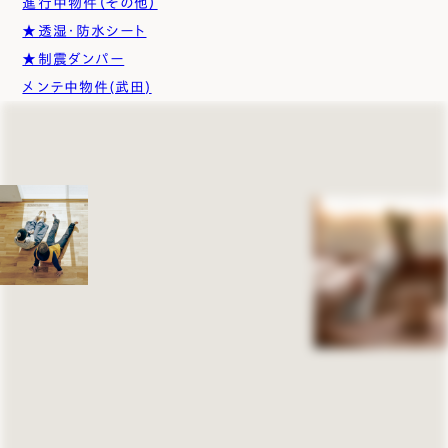
進行中物件（その他）
★透湿・防水シート
★制震ダンパー
メンテ中物件(武田)