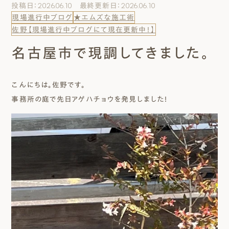
投稿日：2026.06.10 最終更新日：2026.06.10
エムズのこと
現場進行中ブログ
★エムズな施工術
佐野【現場進行中ブログにて現在更新中！】
0120-40-6613
名古屋市で現調してきました。
［受付時間］ 9:00～18:00
こんにちは。佐野です。
まずは相談する[無料]
事務所の庭で先日アゲハチョウを発見しました！
モデルハウスを見る
ファーストプランを試す