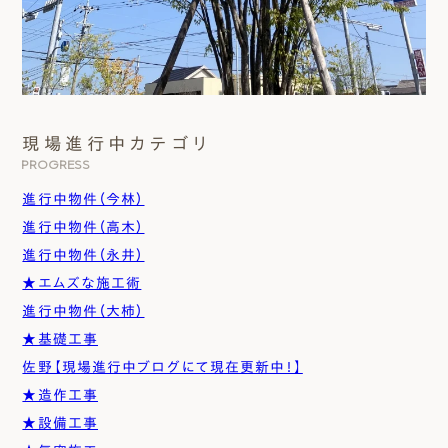
現場進行中カテゴリ
PROGRESS
進行中物件（今林）
進行中物件（高木）
進行中物件（永井）
★エムズな施工術
進行中物件（大柿）
★基礎工事
佐野【現場進行中ブログにて現在更新中！】
★造作工事
★設備工事