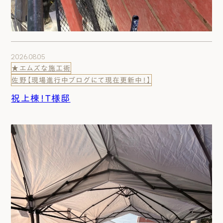
2026.08.05
★エムズな施工術
佐野【現場進行中ブログにて現在更新中！】
祝上棟！T様邸