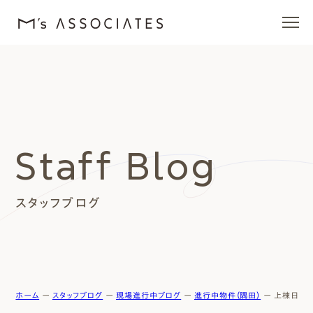
エムズの家
ラインナップ
Staff Blog
エムズを愛する人たち
スタッフブログ
施工事例
イベント・ブログ
モデルハウス
ホーム
ー
スタッフブログ
ー
現場進行中ブログ
ー
進行中物件（隅田）
ー
上棟日の