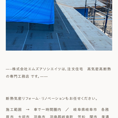
―–株式会社エムズアソシエイツは、注文住宅 高気密高断熱
の専門工務店 です。—―
断熱気密リフォーム・リノベーションもお任せください。
施工範囲 → 車で一時間圏内 ／ 岐阜県岐阜市 各務
原市 大垣市 羽島市 羽島郡岐南町 笠松 関市 美濃