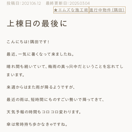
投稿日：2021.06.12 最終更新日：2025.03.04
エムズのこと
★エムズな施工術
進行中物件（隅田）
上棟日の最後に
0120-40-6613
［受付時間］ 9:00～18:00
こんにちは！隅田です！
まずは相談する[無料]
最近、一気に暑くなって来ましたね。
晴れ間も続いていて、梅雨の真っ只中だということを忘れてし
モデルハウスを見る
まいます。
ファーストプランを試す
来週からはまた雨が降るようですが、
最近の雨は、短時間にものすごい勢いで降ってきて、
天気予報の時間もコロコロ変わります。
傘は常時持ち歩かなきゃですね。