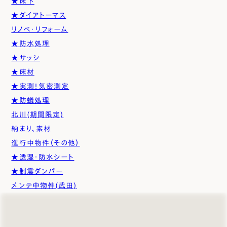
★床下
★ダイアトーマス
リノベ・リフォーム
★防水処理
★サッシ
★床材
★実測！気密測定
★防蟻処理
北川(期間限定)
納まり、素材
進行中物件（その他）
★透湿・防水シート
★制震ダンパー
メンテ中物件(武田)