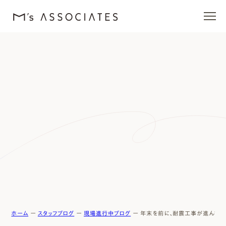
エムズの家
ラインナップ
エムズを愛する人たち
施工事例
イベント・ブログ
モデルハウス
ホーム
ー
スタッフブログ
ー
現場進行中ブログ
ー
年末を前に、耐震工事が進んでい