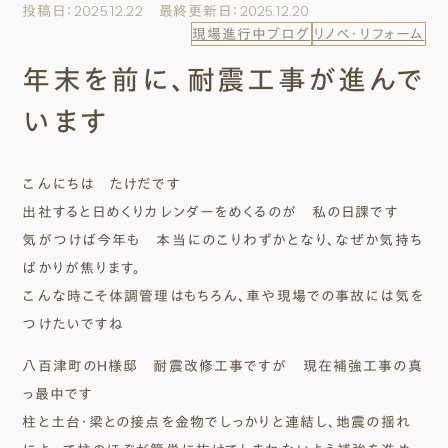
投稿日：2025.12.22 最終更新日：2025.12.20
エムズのこと
現場進行中ブログ
リノベ・リフォーム
年末を前に、耐震工事が進んで
0120-40-6613
［受付時間］ 9:00～18:00
います
まずは相談する[無料]
こんにちは たけだです
出社すると日めくりカレンダーをめくるのが 私の日課です
モデルハウスを見る
気がつけば今年も 本当にのこりわずかとなり、なぜか気持ち
ばかりが焦ります。
ファーストプランを試す
こんな時こそ体調管理はもちろん、車や現場での事故には気を
つけたいですね
八百津町のＨ様邸 耐震改修工事ですが 現在補強工事の真
っ最中です
柱と土台・梁との接点を金物でしっかりと連結し、地震の揺れ