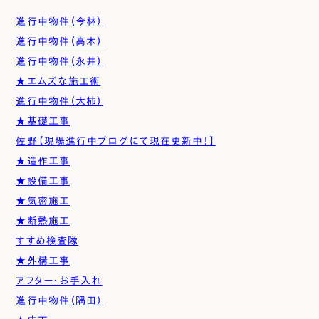
進行中物件（今林）
進行中物件（高木）
進行中物件（永井）
★エムズな施工術
進行中物件（大柿）
★基礎工事
佐野【現場進行中ブログにて現在更新中！】
★造作工事
★設備工事
★気密施工
★断熱施工
すすめ検査隊
★外構工事
アフター・お手入れ
進行中物件（隅田）