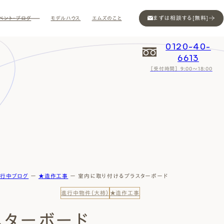
まずは相談する[無料]
ベント・ブログ
モデルハウス
エムズのこと
0120-40-
6613
［受付時間］ 9:00～18:00
Contact
Contact
Contact
Contact
Contact
Contact
Privacy
Privacy
Privacy
Privacy
Privacy
Privacy
Sitemap
Sitemap
Sitemap
Sitemap
Sitemap
Sitemap
行中ブログ
ー
★造作工事
ー
室内に取り付けるプラスターボード
進行中物件（大柿）
★造作工事
スターボード
ン
インスタ
ム公開