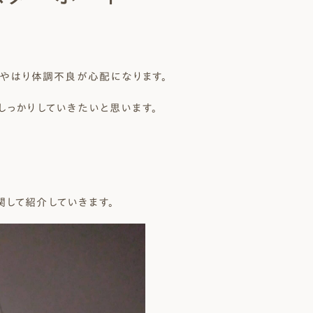
 Modern
nstagram
規格（企画）住宅 ナチュレ
ファーストプラン
とやはり体調不良が心配になります。
エコ・ユニット
ジ付 (ビルトインガレージ)
スタッフブログ
First plan
Nature ECO UNIT.
age
Staff Blog
しっかりしていきたいと思います。
して紹介していきます。