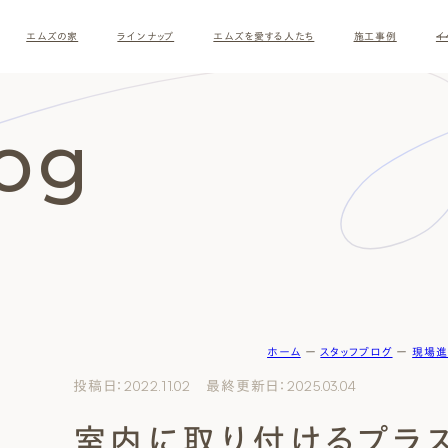
エムズの家
ラインナップ
エムズを愛する人たち
施工事例
イ
log
ホーム
ー
スタッフブログ
ー
現場進
す
投稿日：2022.11.02 最終更新日：2025.03.04
室内に取り付けるプラ
ナチュラルモダン
和モダ
お客様の暮らしインタビュー
スタッフ紹介
施主様
クレー