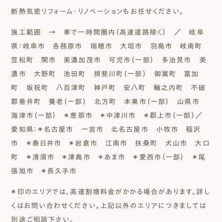
断熱気密リフォーム・リノベーションもお任せください。
施工範囲 → 車で一時間圏内（高速道路除く）
／ 岐阜
県：岐阜市 各務原市 瑞穂市 大垣市 羽島市 岐南町
笠松町 関市 美濃加茂市 可児市（一部） 多治見市 美
濃市 大野町 池田町 揖斐川町（一部） 御嵩町 富加
町 坂祝町 八百津町 神戸町 安八町 輪之内町 不破
郡垂井町 養老（一部） 北方町 本巣市（一部） 山県市
海津市（一部） ＊恵那市 ＊中津川市 ＊郡上市（一部）／
愛知県：＊名古屋市 一宮市 北名古屋市 小牧市 稲沢
市 ＊春日井市 ＊岩倉市 江南市 扶桑町 犬山市 大口
町 ＊清須市 ＊津島市 ＊あま市 ＊愛西市（一部） ＊尾
張旭市 ＊長久手市
＊印のエリアでは、高速割増料金がかかる場合があります。詳し
くはお問い合わせください。上記以外のエリアにつきましては
別途ご相談下さい。