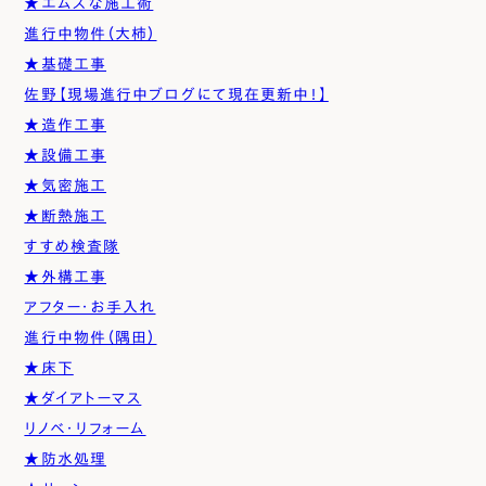
★エムズな施工術
進行中物件（大柿）
★基礎工事
佐野【現場進行中ブログにて現在更新中！】
★造作工事
★設備工事
★気密施工
★断熱施工
すすめ検査隊
★外構工事
アフター・お手入れ
進行中物件（隅田）
★床下
★ダイアトーマス
リノベ・リフォーム
★防水処理