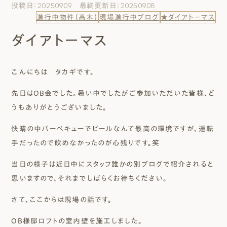
投稿日：2025.09.09 最終更新日：2025.09.08
エムズのこと
進行中物件（高木）
現場進行中ブログ
★ダイアトーマス
ダイアトーマス
0120-40-6613
［受付時間］ 9:00～18:00
こんにちは タカギです。
まずは相談する[無料]
先日はOB会でした。暑い中でしたがご参加いただいた皆様、ど
うもありがとうございました。
モデルハウスを見る
快晴の中バーベキューでビールなんて最高の環境ですが、運転
手だったので飲めなかったのが心残りです。笑
ファーストプランを試す
当日の様子は近日中にスタッフ誰かの別ブログで紹介されると
思いますので、それまでしばらくお待ちください。
さて、ここからは現場の話です。
OB様邸ロフトの室内壁を施工しました。