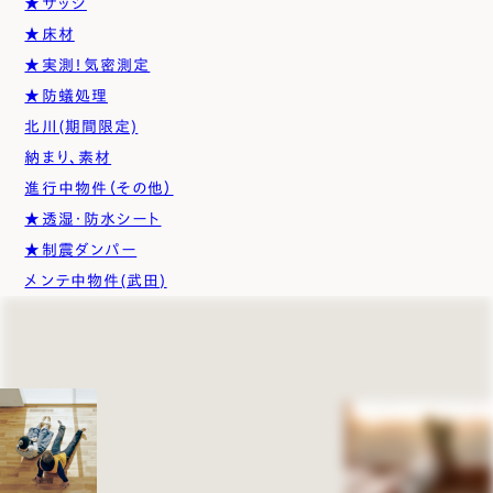
★サッシ
★床材
★実測！気密測定
★防蟻処理
北川(期間限定)
納まり、素材
進行中物件（その他）
★透湿・防水シート
★制震ダンパー
メンテ中物件(武田)