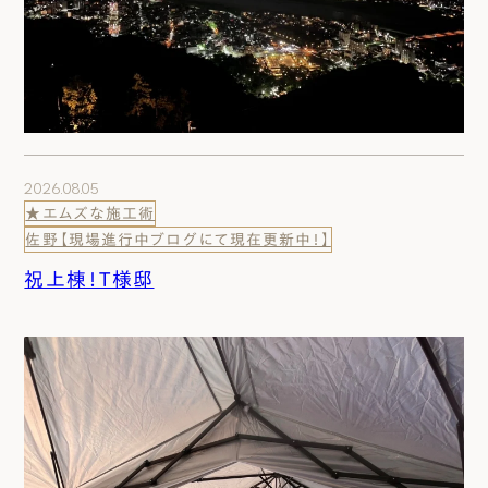
2026.08.05
★エムズな施工術
佐野【現場進行中ブログにて現在更新中！】
祝上棟！T様邸