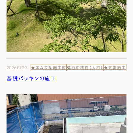
2026.07.29
★エムズな施工術
進行中物件（大柿）
★気密施工
基礎パッキンの施工