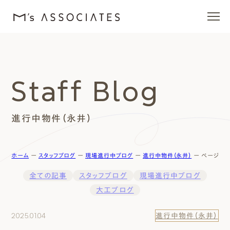
エムズの家
Staff Blog
ラインナップ
進行中物件（永井）
エムズを愛する人たち
施工事例
ホーム
ー
スタッフブログ
ー
現場進行中ブログ
ー
進行中物件（永井）
ー
ページ 5
全ての記事
スタッフブログ
現場進行中ブログ
イベント・ブログ
大工ブログ
モデルハウス
2025.01.04
進行中物件（永井）