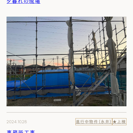
夕暮れの現場
2024.10.28
進行中物件（永井）
★上棟
事務所工事