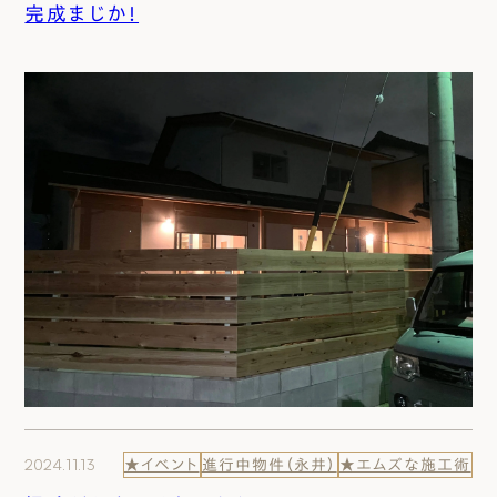
完成まじか！
2024.11.13
★イベント
進行中物件（永井）
★エムズな施工術