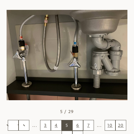
5 / 29
...
3
4
5
6
7
...
10
20