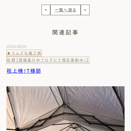
一覧へ戻る
関連記事
2026.08.05
★エムズな施工術
佐野【現場進行中ブログにて現在更新中！】
祝上棟！T様邸