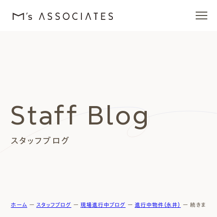
エムズの家
ラインナップ
Staff Blog
エムズを愛する人たち
スタッフブログ
施工事例
イベント・ブログ
モデルハウス
ホーム
ー
スタッフブログ
ー
現場進行中ブログ
ー
進行中物件（永井）
ー
続きます！