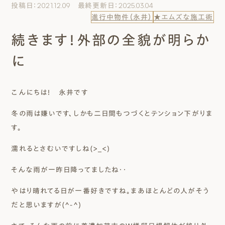
投稿日：2021.12.09 最終更新日：2025.03.04
エムズのこと
進行中物件（永井）
★エムズな施工術
続きます！外部の全貌が明らか
0120-40-6613
［受付時間］ 9:00～18:00
に
まずは相談する[無料]
こんにちは！ 永井です
冬の雨は嫌いです、しかも二日間もつづくとテンション下がりま
モデルハウスを見る
す。
ファーストプランを試す
濡れるとさむいですしね(>_<)
そんな雨が一昨日降ってましたね・・
やはり晴れてる日が一番好きですね。まあほとんどの人がそう
だと思いますが(^-^)