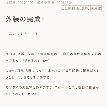
投稿日：2022.10.10 最終更新日：2025.03.04
エムズのこと
進行中物件（永井）
★外壁
外装の完成！
0120-40-6613
［受付時間］ 9:00～18:00
こんにちは、永井です！
まずは相談する[無料]
今日は、スポーツの日！昔は体育の日、自分の年代は体育の日の
モデルハウスを見る
方がしっくりきますね(;^ω^)
ファーストプランを試す
しかも、移動祝日になってしまったので10月10日に祝日だとも
っとしっくりきてしまいますね。
あいにくの天気ではありますが、スポーツを楽しむ日に皆さん
もしてみてください！