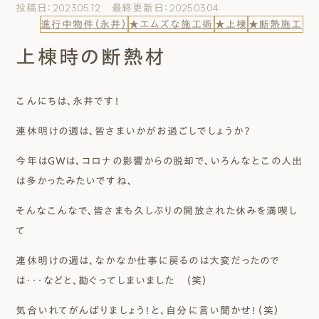
投稿日：2023.05.12 最終更新日：2025.03.04
エムズのこと
進行中物件（永井）
★エムズな施工術
★上棟
★断熱施工
上棟時の断熱材
0120-40-6613
［受付時間］ 9:00～18:00
こんにちは、永井です！
まずは相談する[無料]
連休明けの週は、皆さまいかがお過ごしでしょうか？
今年はＧＷは、コロナの影響からの脱却で、いろんなとこの人出
モデルハウスを見る
は多かったみたいですね、
ファーストプランを試す
そんなこんなで、皆さまも久しぶりの開放された休みを満喫し
て
連休明けの週は、なかなか仕事に戻るのは大変だったので
は・・・などと、勘ぐってしまいました （笑）
気合いれてがんばりましょう！と、自分に言い聞かせ！（笑）