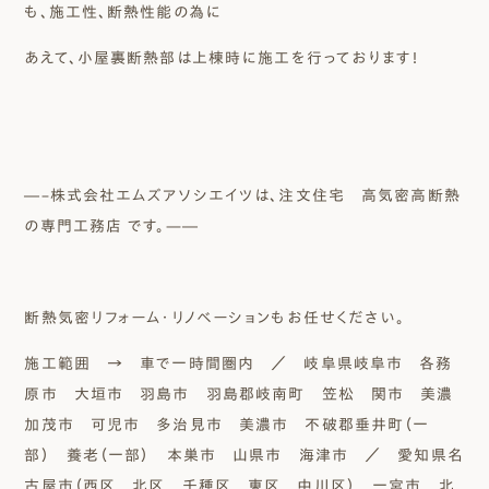
も、施工性、断熱性能の為に
あえて、小屋裏断熱部は上棟時に施工を行っております！
―–株式会社エムズアソシエイツは、注文住宅 高気密高断熱
の専門工務店 です。—―
断熱気密リフォーム・リノベーションもお任せください。
施工範囲 → 車で一時間圏内 ／ 岐阜県岐阜市 各務
原市 大垣市 羽島市 羽島郡岐南町 笠松 関市 美濃
加茂市 可児市 多治見市 美濃市 不破郡垂井町（一
部） 養老（一部） 本巣市 山県市 海津市 ／ 愛知県名
古屋市（西区 北区 千種区 東区 中川区） 一宮市 北