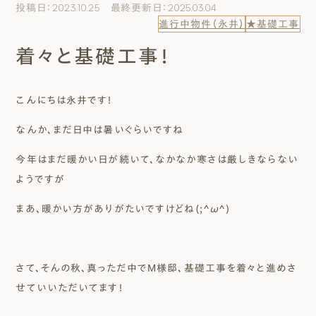
投稿日：2023.10.25 最終更新日：2025.03.04
エムズのこと
進行中物件（永井）
★基礎工事
着々と基礎工事！
0120-40-6613
［受付時間］ 9:00～18:00
こんにちは永井です！
まずは相談する[無料]
なんか、まだ日中は暑いぐらいですね
今年はまだ暖かい日が続いて、なかなか寒さは厳しきならない
モデルハウスを見る
ようですが
ファーストプランを試す
まあ、暖かい方がありがたいですけどね(;^ω^)
さて、そんの秋、真っただ中でM様邸、基礎工事を着々と進めさ
せていいただいてます！