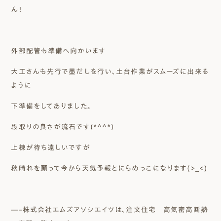
ん！
外部配管も準備へ向かいます
大工さんも先行で墨だしを行い、土台作業がスムーズに出来る
ように
下準備をしてありました。
段取りの良さが流石です(*^^*)
上棟が待ち遠しいですが
秋晴れを願って今から天気予報とにらめっこになります(>_<)
―–株式会社エムズアソシエイツは、注文住宅 高気密高断熱