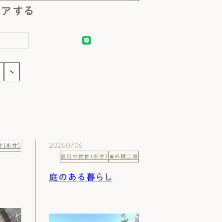
アする
事
2026.07.06
（永井）
進行中物件（永井）
★外構工事
庭のある暮らし