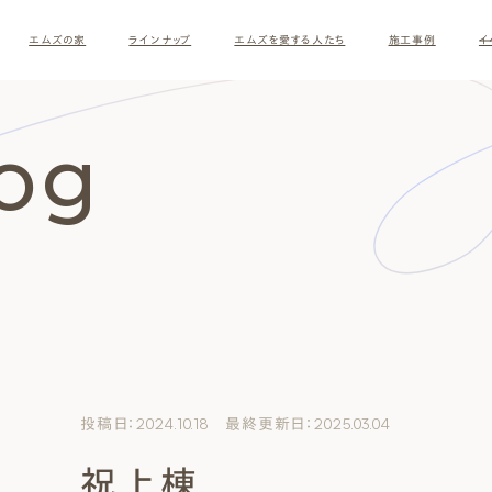
エムズの家
ラインナップ
エムズを愛する人たち
施工事例
イ
log
す
投稿日：2024.10.18 最終更新日：2025.03.04
祝上棟
ナチュラルモダン
和モダ
お客様の暮らしインタビュー
スタッフ紹介
施主様
クレー