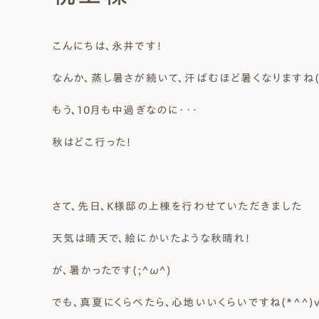
Natural Modern
Japanese
Voice
Staff
Owners I
Claim
こんにちは、永井です！
ナチュレエコ・ゼロ
家づくりについて（標準
（高性
ナチュレエコ・プラス（最
家づくりの流れ/アフター
なんか、蒸し暑さが続いて、汗ばむほど暑くなりますね(>
能ゼロエネルギー住宅）
仕様）
上級モデル）
保証
軒無し
ガレー
施主様ブログ
施主様ブログ[アメブロ]
Natureeco Zero
Order House
Natureeco Plus
Flow
Without Eaves
With Gar
Client Blog
blog_client
もう、10月も中過ぎなのに・・・
秋はどこ行った！
二世帯住宅
Nisetai
さて、先日、K様邸の上棟を行わせていただきました
天気は晴天で、絵にかいたような秋晴れ！
が、暑かったです(;^ω^)
でも、真夏にくらべたら、心地いいくらいですね(*^^)