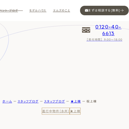
まずは相談する[無料]
ベント・ブログ
モデルハウス
エムズのこと
0120-40-
6613
［受付時間］ 9:00～18:00
Contact
Contact
Contact
Contact
Contact
Contact
Privacy
Privacy
Privacy
Privacy
Privacy
Privacy
Sitemap
Sitemap
Sitemap
Sitemap
Sitemap
Sitemap
ホーム
ー
スタッフブログ
ー
スタッフブログ
ー
★上棟
ー
祝上棟
進行中物件（永井）
★上棟
ン
インスタ
ム公開