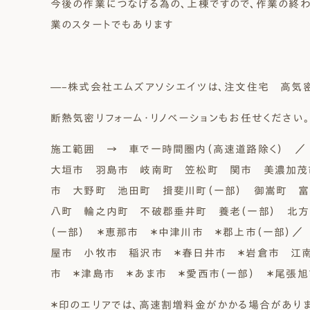
今後の作業につなげる為の、上棟ですので、作業の終
業のスタートでもあります
―–株式会社エムズアソシエイツは、注文住宅 高気
断熱気密リフォーム・リノベーションもお任せください。
施工範囲 → 車で一時間圏内（高速道路除く）
／ 
大垣市 羽島市 岐南町 笠松町 関市 美濃加茂
市 大野町 池田町 揖斐川町（一部） 御嵩町 
八町 輪之内町 不破郡垂井町 養老（一部） 北方
（一部） ＊恵那市 ＊中津川市 ＊郡上市（一部）
屋市 小牧市 稲沢市 ＊春日井市 ＊岩倉市 江
市 ＊津島市 ＊あま市 ＊愛西市（一部） ＊尾張
＊印のエリアでは、高速割増料金がかかる場合がありま