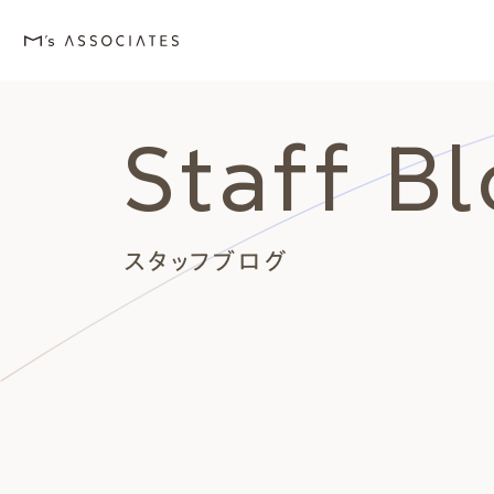
Staff B
M's house
Lineup
Love
Works
Event・Blog
About
エムズの家
ラインナップ
エムズを愛する人たち
施工事例
イベント・ブログ
エムズのこと
スタッフブログ
外観デザインスタイルから探
エムズを愛する人たち
イベント
エムズのこと
Style
Love
Event・Blog
About
シンプルモダン
施主座談会
イベント
会社案内