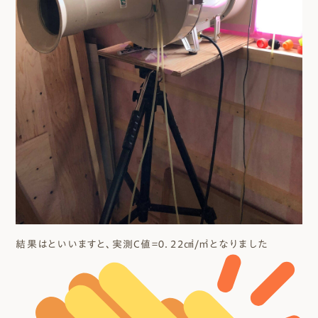
結果はといいますと、実測C値＝０．２２㎠/㎡となりました