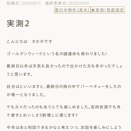
投稿日：2023.05.11 最終更新日：2025.03.04
エムズのこと
進行中物件（高木）
★実測！気密測定
実測２
0120-40-6613
［受付時間］ 9:00～18:00
こんにちは タカギです
まずは相談する[無料]
ゴールデンウィークという名の謎連休も終わりました！
最終日以外は天気も良かったので出かけた方も多かったでしょ
モデルハウスを見る
うと思います。
ファーストプランを試す
自分はといいますと、最終日の雨の中でバーベキューをしたの
が唯一となりました。
でも久々だったのもありとても楽しめました。安肉安酒でも外
で食すとおいしさ５割増しに感じます‼
今年はあと何回できるかなと考えつつ、次回を楽しみにしよう