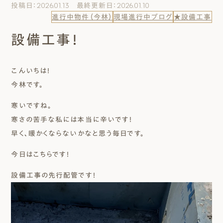
投稿日：2026.01.13 最終更新日：2026.01.10
エムズのこと
進行中物件（今林）
現場進行中ブログ
★設備工事
設備工事！
0120-40-6613
［受付時間］ 9:00～18:00
こんいちは！
まずは相談する[無料]
今林です。
寒いですね。
モデルハウスを見る
寒さの苦手な私には本当に辛いです！
早く、暖かくならないかなと思う毎日です。
ファーストプランを試す
今日はこちらです！
設備工事の先行配管です！