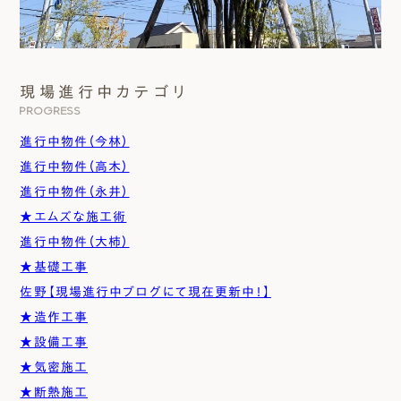
現場進行中カテゴリ
PROGRESS
進行中物件（今林）
進行中物件（高木）
進行中物件（永井）
★エムズな施工術
進行中物件（大柿）
★基礎工事
佐野【現場進行中ブログにて現在更新中！】
★造作工事
★設備工事
★気密施工
★断熱施工