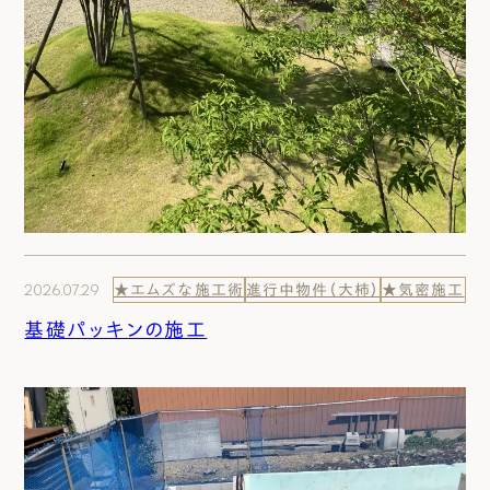
2026.07.29
★エムズな施工術
進行中物件（大柿）
★気密施工
基礎パッキンの施工