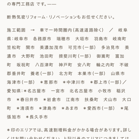
の専門工務店 です。—―
断熱気密リフォーム・リノベーションもお任せください。
施工範囲 → 車で一時間圏内（高速道路除く）
／ 岐阜
県：岐阜市 各務原市 瑞穂市 大垣市 羽島市 岐南町
笠松町 関市 美濃加茂市 可児市（一部） 多治見市 美
濃市 大野町 池田町 揖斐川町（一部） 御嵩町 富加
町 坂祝町 八百津町 神戸町 安八町 輪之内町 不破
郡垂井町 養老（一部） 北方町 本巣市（一部） 山県市
海津市（一部） ＊恵那市 ＊中津川市 ＊郡上市（一部）／
愛知県：＊名古屋市 一宮市 北名古屋市 小牧市 稲沢
市 ＊春日井市 ＊岩倉市 江南市 扶桑町 犬山市 大口
町 ＊清須市 ＊津島市 ＊あま市 ＊愛西市（一部） ＊尾
張旭市 ＊長久手市
＊印のエリアでは、高速割増料金がかかる場合があります。詳し
くはお問い合わせください。上記以外のエリアにつきましては