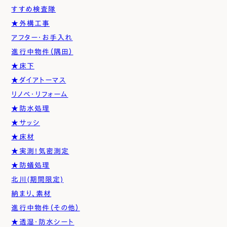
すすめ検査隊
★外構工事
アフター・お手入れ
進行中物件（隅田）
★床下
★ダイアトーマス
リノベ・リフォーム
★防水処理
★サッシ
★床材
★実測！気密測定
★防蟻処理
北川(期間限定)
納まり、素材
進行中物件（その他）
★透湿・防水シート