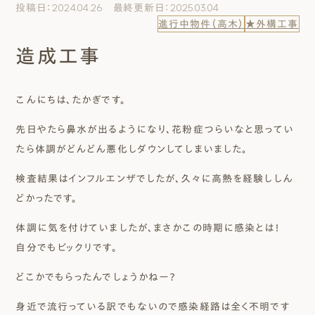
投稿日：2024.04.26 最終更新日：2025.03.04
エムズのこと
進行中物件（高木）
★外構工事
造成工事
0120-40-6613
［受付時間］ 9:00～18:00
こんにちは、たかぎです。
まずは相談する[無料]
先日やたら鼻水が出るようになり、花粉症つらいなと思ってい
たら体調がどんどん悪化しダウンしてしまいました。
モデルハウスを見る
検査結果はインフルエンザでしたが、久々に高熱を経験ししん
どかったです。
ファーストプランを試す
体調に気を付けていましたが、まさかこの時期に感染とは！
自分でもビックリです。
どこかでもらったんでしょうかねー？
身近で流行っている訳でもないので感染経路は全く不明です