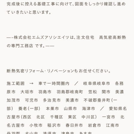
完成後に控える基礎工事に向けて、図面をしっかり確認し進め
ていきたいと思います。
―–株式会社エムズアソシエイツは、注文住宅 高気密高断熱
の専門工務店 です。—―
断熱気密リフォーム・リノベーションもお任せください。
施工範囲 → 車で一時間圏内 ／ 岐阜県岐阜市 各務
原市 大垣市 羽島市 羽島郡岐南町 笠松 関市 美濃
加茂市 可児市 多治見市 美濃市 不破郡垂井町（一
部） 養老（一部） 本巣市 山県市 海津市 ／ 愛知県名
古屋市（西区 北区 千種区 東区 中川区） 一宮市 北
名古屋市 小牧市 稲沢市 春日井市 岩倉市 江南市
丹羽郡 犬山市 清須市 津島市 あま市