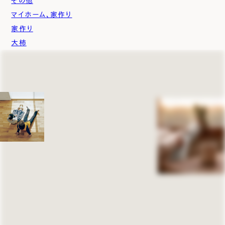
その他
マイホーム、家作り
家作り
大柿