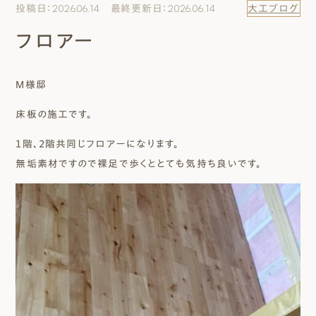
投稿日：2026.06.14 最終更新日：2026.06.14
大工ブログ
エムズのこと
フロアー
0120-40-6613
［受付時間］ 9:00～18:00
M様邸
床板の施工です。
まずは相談する[無料]
１階、２階共同じフロアーになります。
モデルハウスを見る
無垢素材ですので裸足で歩くととても気持ち良いです。
ファーストプランを試す