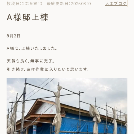
投稿日：2025.08.10 最終更新日：2025.08.10
大工ブログ
エムズのこと
A様邸上棟
0120-40-6613
［受付時間］ 9:00～18:00
8月2日
A様邸、上棟いたしました。
まずは相談する[無料]
天気も良く、無事に完了。
モデルハウスを見る
引き続き、造作作業に入りたいと思います。
ファーストプランを試す