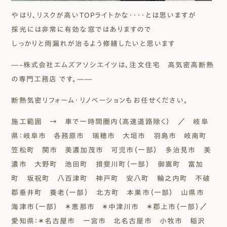
やはり、リスクが高いTOPライトかな・・・・とは思いますが
採光には非常に有効な窓ではありますので
しっかりと雨漏れが治るよう修繕したいと思います
―–株式会社エムズアソシエイツは、注文住宅 高気密高断熱
の専門工務店 です。—―
断熱気密リフォーム・リノベーションもお任せください。
施工範囲 → 車で一時間圏内（高速道路除く）
／ 岐阜
県：岐阜市 各務原市 瑞穂市 大垣市 羽島市 岐南町
笠松町 関市 美濃加茂市 可児市（一部） 多治見市 美
濃市 大野町 池田町 揖斐川町（一部） 御嵩町 富加
町 坂祝町 八百津町 神戸町 安八町 輪之内町 不破
郡垂井町 養老（一部） 北方町 本巣市（一部） 山県市
海津市（一部） ＊恵那市 ＊中津川市 ＊郡上市（一部）／
愛知県：＊名古屋市 一宮市 北名古屋市 小牧市 稲沢