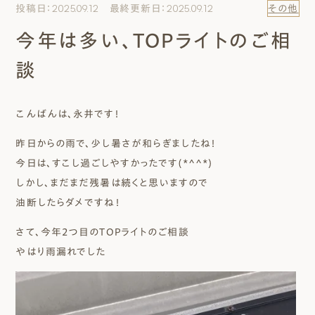
投稿日：2025.09.12 最終更新日：2025.09.12
その他
エムズのこと
今年は多い、TOPライトのご相
0120-40-6613
談
［受付時間］ 9:00～18:00
こんばんは、永井です！
まずは相談する[無料]
昨日からの雨で、少し暑さが和らぎましたね！
モデルハウスを見る
今日は、すこし過ごしやすかったです(*^^*)
しかし、まだまだ残暑は続くと思いますので
ファーストプランを試す
油断したらダメですね！
さて、今年2つ目のTOPライトのご相談
やはり雨漏れでした