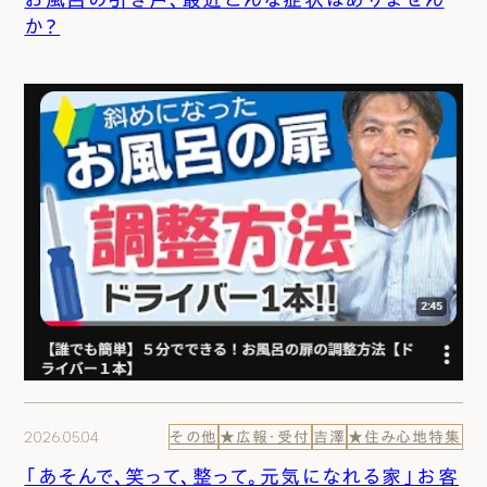
か？
2026.05.04
その他
★広報・受付
吉澤
★住み心地特集
「あそんで、笑って、整って。元気になれる家」お客