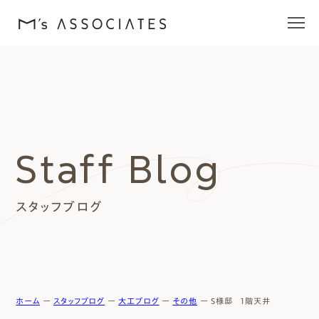
エムズの家
ラインナップ
Staff Blog
エムズを愛する人たち
スタッフブログ
施工事例
イベント・ブログ
モデルハウス
ホーム
ー
スタッフブログ
ー
大工ブログ
ー
その他
ー
S様邸 1階天井