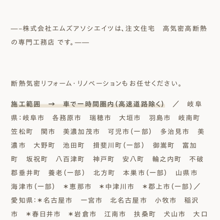
―–株式会社エムズアソシエイツは、注文住宅 高気密高断熱
の専門工務店 です。—―
断熱気密リフォーム・リノベーションもお任せください。
施工範囲 → 車で一時間圏内（高速道路除く）
／ 岐阜
県：岐阜市 各務原市 瑞穂市 大垣市 羽島市 岐南町
笠松町 関市 美濃加茂市 可児市（一部） 多治見市 美
濃市 大野町 池田町 揖斐川町（一部） 御嵩町 富加
町 坂祝町 八百津町 神戸町 安八町 輪之内町 不破
郡垂井町 養老（一部） 北方町 本巣市（一部） 山県市
海津市（一部） ＊恵那市 ＊中津川市 ＊郡上市（一部）／
愛知県：＊名古屋市 一宮市 北名古屋市 小牧市 稲沢
市 ＊春日井市 ＊岩倉市 江南市 扶桑町 犬山市 大口