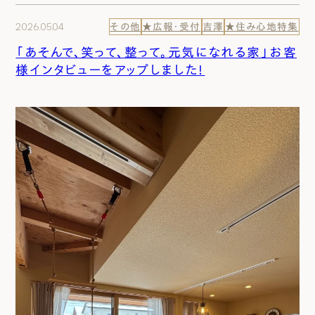
2026.05.04
その他
★広報・受付
吉澤
★住み心地特集
「あそんで、笑って、整って。元気になれる家」お客
様インタビューをアップしました！