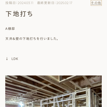
投稿日：2024.03.11 最終更新日：2025.02.17
その他
エムズのこと
下地打ち
0120-40-6613
［受付時間］ 9:00～18:00
A様邸
天井＆壁の下地打ちを行いました。
まずは相談する[無料]
モデルハウスを見る
↓ LDK
ファーストプランを試す