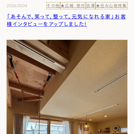
2026.05.04
その他
★広報・受付
吉澤
★住み心地特集
「あそんで、笑って、整って。元気になれる家」お客
様インタビューをアップしました！