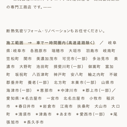
の専門工務店 です。—―
断熱気密リフォーム・リノベーションもお任せください。
施工範囲 → 車で一時間圏内（高速道路除く）
／ 岐阜
県：岐阜市 各務原市 瑞穂市 大垣市 羽島市 岐南町
笠松町 関市 美濃加茂市 可児市（一部） 多治見市 美
濃市 大野町 池田町 揖斐川町（一部） 御嵩町 富加
町 坂祝町 八百津町 神戸町 安八町 輪之内町 不破
郡垂井町 養老（一部） 北方町 本巣市（一部） 山県市
海津市（一部） ＊恵那市 ＊中津川市 ＊郡上市（一部）／
愛知県：＊名古屋市 一宮市 北名古屋市 小牧市 稲沢
市 ＊春日井市 ＊岩倉市 江南市 扶桑町 犬山市 大口
町 ＊清須市 ＊津島市 ＊あま市 ＊愛西市（一部） ＊尾
張旭市 ＊長久手市