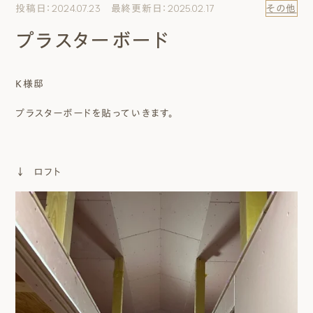
投稿日：2024.07.23 最終更新日：2025.02.17
その他
エムズのこと
プラスターボード
0120-40-6613
［受付時間］ 9:00～18:00
K様邸
プラスターボードを貼っていきます。
まずは相談する[無料]
モデルハウスを見る
↓ ロフト
ファーストプランを試す