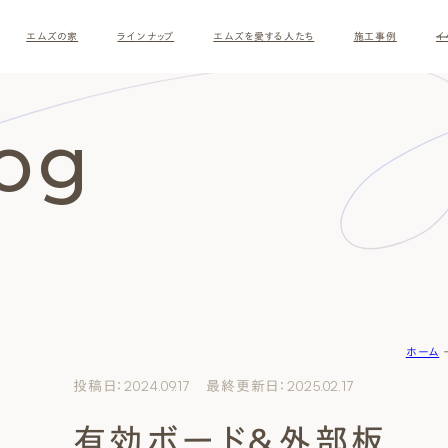
エムズの家
ラインナップ
エムズを愛する人たち
施工事例
イ
log
ホーム
す
投稿日：2024.09.17 最終更新日：2025.02.17
有効ボード＆外部板
ナチュラルモダン
和モダ
お客様の暮らしインタビュー
スタッフ紹介
施主様
クレー