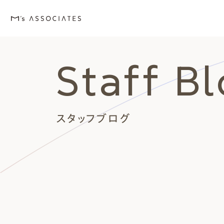
Staff B
M's house
Lineup
Love
Works
Event・Blog
About
エムズの家
ラインナップ
エムズを愛する人たち
施工事例
イベント・ブログ
エムズのこと
スタッフブログ
外観デザインスタイルから探
エムズを愛する人たち
イベント
エムズのこと
Style
Love
Event・Blog
About
シンプルモダン
施主座談会
イベント
会社案内