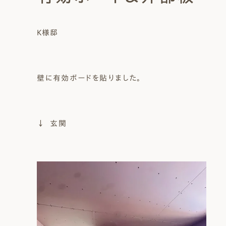
Natural Modern
Japanese
Voice
Staff
Owners I
Claim
K様邸
ナチュレエコ・ゼロ
家づくりについて（標準
（高性
ナチュレエコ・プラス（最
家づくりの流れ/アフター
能ゼロエネルギー住宅）
仕様）
上級モデル）
保証
軒無し
ガレー
施主様ブログ
施主様ブログ[アメブロ]
Natureeco Zero
Order House
Natureeco Plus
Flow
Without Eaves
With Gar
Client Blog
blog_client
壁に有効ボードを貼りました。
↓ 玄関
二世帯住宅
Nisetai