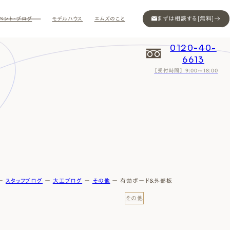
まずは相談する[無料]
ベント・ブログ
モデルハウス
エムズのこと
0120-40-
6613
［受付時間］ 9:00～18:00
Contact
Contact
Contact
Contact
Contact
Contact
Privacy
Privacy
Privacy
Privacy
Privacy
Privacy
Sitemap
Sitemap
Sitemap
Sitemap
Sitemap
Sitemap
ー
スタッフブログ
ー
大工ブログ
ー
その他
ー
有効ボード＆外部板
その他
ン
インスタ
ム公開