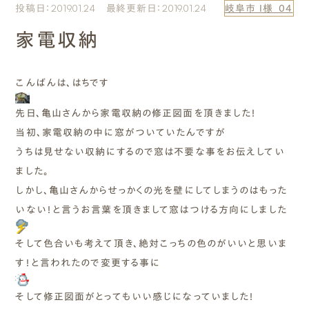
投稿日：2019.01.24 最終更新日：2019.01.24
岐阜市 I様_04
エムズのこと
家電収納
0120-40-6613
［受付時間］ 9:00～18:00
こんばんは、はちです
先日、亀山さんから家電収納の修正図面を頂きました！
まずは相談する[無料]
当初、家電収納の中に窓がついていたんですが
うちは見せない収納にするので窓は不要な事をお伝えしてい
モデルハウスを見る
ました。
しかし、亀山さんからせっかくの光を壁にしてしまうのはもった
ファーストプランを試す
いない！と言うお言葉を頂きまして窓はつける方向にしました
そして色合いも考えて頂き、絶対こっちの色のがいいと思いま
す！と
言われたので変更する事に
そして修正図面がとってもいい感じになっていました！