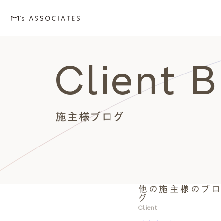
Client 
M's house
Lineup
Love
Works
Event・Blog
About
エムズの家
ラインナップ
エムズを愛する人たち
施工事例
イベント・ブログ
エムズのこと
施主様ブログ
他の施主様のブ
外観デザインスタイルから探
エムズを愛する人たち
イベント
エムズのこと
グ
Style
Love
Event・Blog
About
Client
シンプルモダン
施主座談会
イベント
会社案内