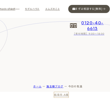
まずは相談する[無料]
ベント・ブログ
モデルハウス
エムズのこと
0120-40-
6613
［受付時間］ 9:00～18:00
Contact
Contact
Contact
Contact
Contact
Contact
Privacy
Privacy
Privacy
Privacy
Privacy
Privacy
Sitemap
Sitemap
Sitemap
Sitemap
Sitemap
Sitemap
ホーム
ー
施主様ブログ
ー
今日の気温
岐阜市 A様
ン
インスタ
ム公開