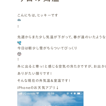
Natural Modern
Japanese
Voice
Staff
Owners I
Claim
こんにちは、ヒッキーです
ナチュレエコ・ゼロ
家づくりについて（標準
（高性
ナチュレエコ・プラス（最
家づくりの流れ/アフター
！
能ゼロエネルギー住宅）
仕様）
上級モデル）
保証
軒無し
ガレー
施主様ブログ
施主様ブログ[アメブロ]
Natureeco Zero
Order House
Natureeco Plus
Flow
Without Eaves
With Gar
Client Blog
blog_client
先週からまた少し気温が下がって、春が遠のいたよう
今日は朝少し雪がちらついてびっくり
！
二世帯住宅
Nisetai
外に出ると寒っ！と感じる空気の冷たさですが、お出か
ありがたい限りです！
そんな現在の外気温＆室温です！
iPhoneのお天気アプリ↓