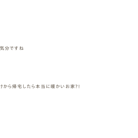
 Modern
nstagram
規格（企画）住宅 ナチュレ
ファーストプラン
エコ・ユニット
ジ付 (ビルトインガレージ)
スタッフブログ
First plan
Nature ECO UNIT.
age
Staff Blog
な気分ですね
けから帰宅したら本当に暖かいお家?！