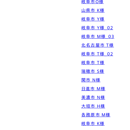
岐阜市O様
Simple Modern
Owners
Event
Company
山県市 K様
エムズの家について
ラインナップ
岐阜市 Y様
M's house
Lineup
外装仕様から探す
ブログ
Exterior Type
Blog
岐阜市 Y様_02
ナチュレエコ・アドバンス
10のお約束ごと、苦手な
（コスパ最強モデル）
こと
軒アリ
家づくりコラム
岐阜市 M様_03
Natureeco Advance
Promise
With Eaves
House Column
北名古屋市 T様
岐阜市 T様_02
エムズの平屋・二世帯住宅
岐阜市 T様
Hiraya&Nisetai
瑞穂市 S様
平屋住宅
Hiraya
関市 N様
日進市 M様
美濃市 N様
大垣市 H様
各務原市 M様
岐阜市 K様