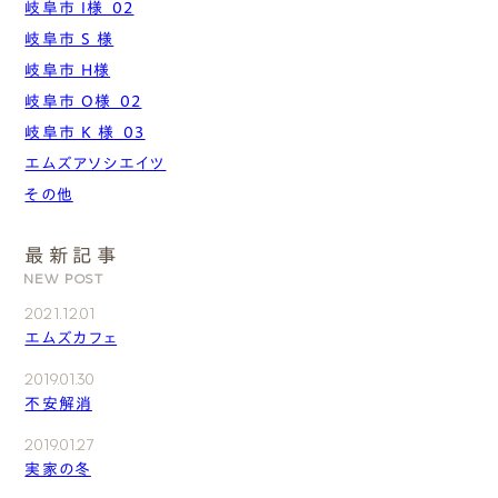
岐阜市 I様_02
岐阜市 S 様
岐阜市 H様
岐阜市 O様_02
岐阜市 K 様_03
エムズアソシエイツ
その他
最新記事
NEW POST
2021.12.01
エムズカフェ
2019.01.30
不安解消
2019.01.27
実家の冬