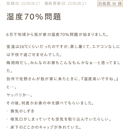
投稿日：2018.08.21 最終更新日：2018.08.21
羽島郡 W 様
エムズのこと
湿度７０％問題
0120-40-6613
［受付時間］ 9:00～18:00
６月下旬頃から我が家の湿度７０％問題が始まりました。
室温は２６℃くらいだったのですが、蒸し暑くて、エアコンなしに
まずは相談する[無料]
は不快で過ごせませんでした。
梅雨時だし、みんなのお家もこんなもんかなぁ…と思ってまし
モデルハウスを見る
た。
別件で佐野さんが我が家に来たときに、『湿度高いですね。』
ファーストプランを試す
と…。
ヤッパリか…。
その後、何度かお家の中を調べてもらいました。
・ 換気のしずき
・ 吸気口がしまっていても空気を取り込んでいたらしい。
・ 床下のどこかのキャップが外れていた。