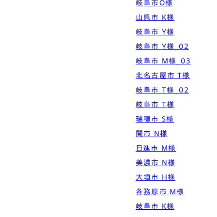
岐阜市O様
Simple Modern
Owners
Event
Company
山県市 K様
エムズの家について
ラインナップ
岐阜市 Y様
M's house
Lineup
外装仕様から探す
ブログ
Exterior Type
Blog
岐阜市 Y様_02
ナチュレエコ・アドバンス
10のお約束ごと、苦手な
（コスパ最強モデル）
こと
軒アリ
家づくりコラム
岐阜市 M様_03
Natureeco Advance
Promise
With Eaves
House Column
北名古屋市 T様
岐阜市 T様_02
エムズの平家・二世帯住宅
岐阜市 T様
Hiraya&Nisetai
瑞穂市 S様
平屋住宅
Hiraya
関市 N様
日進市 M様
美濃市 N様
大垣市 H様
各務原市 M様
岐阜市 K様