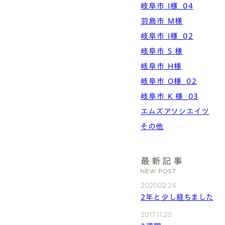
岐阜市 I様_04
羽島市 M様
岐阜市 I様_02
岐阜市 S 様
岐阜市 H様
岐阜市 O様_02
岐阜市 K 様_03
エムズアソシエイツ
その他
最新記事
NEW POST
2020.02.24
2年と少し経ちました
2017.11.20