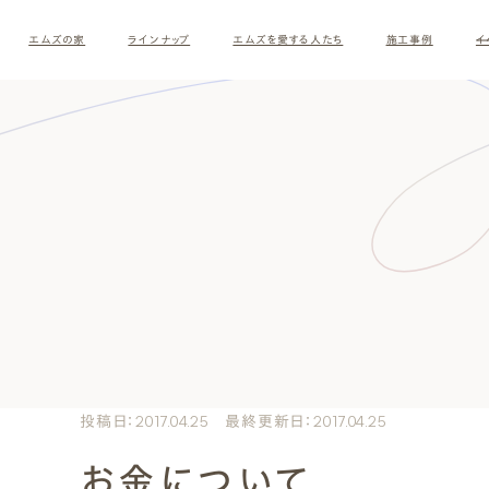
エムズの家
ラインナップ
エムズを愛する人たち
施工事例
イ
ロ
す
投稿日：2017.04.25 最終更新日：2017.04.25
お金について
ナチュラルモダン
和モダ
お客様の暮らしインタビュー
スタッフ紹介
施主様
クレー