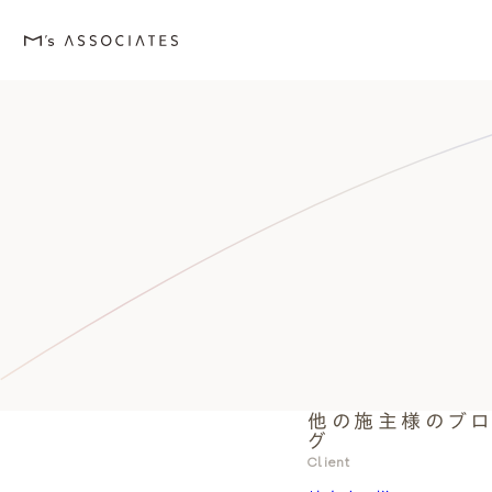
M's house
Lineup
Love
Works
Event・Blog
About
エムズの家
ラインナップ
エムズを愛する人たち
施工事例
イベント・ブログ
エムズのこと
他の施主様のブ
外観デザインスタイルから探
エムズを愛する人たち
イベント
エムズのこと
グ
Style
Love
Event・Blog
About
Client
シンプルモダン
施主座談会
イベント
会社案内