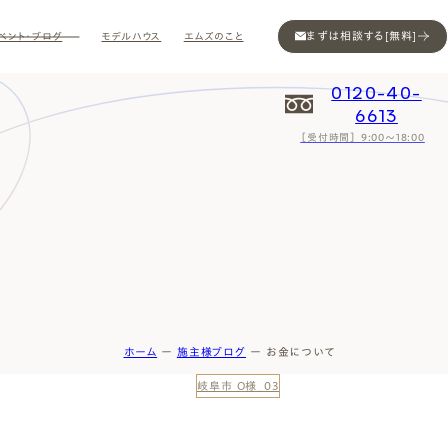
まずは相談する[無料]
ベント・ブログ
モデルハウス
エムズのこと
0120-40-
6613
［受付時間］ 9:00～18:00
Contact
Contact
Contact
Contact
Contact
Contact
Privacy
Privacy
Privacy
Privacy
Privacy
Privacy
Sitemap
Sitemap
Sitemap
Sitemap
Sitemap
Sitemap
ホーム
ー
施主様ブログ
ー
お金について
岐阜市 O様_03
ン
インスタ
ム公開