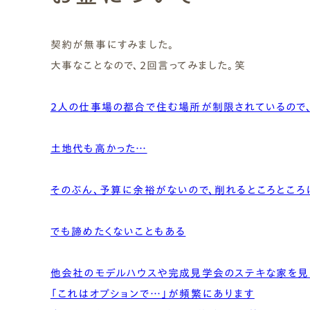
Natural Modern
Japanese
Voice
Staff
Owners I
Claim
契約が無事にすみました。
大事なことなので、2回言ってみました。笑
ナチュレエコ・ゼロ
家づくりについて（標準
（高性
ナチュレエコ・プラス（最
家づくりの流れ/アフター
能ゼロエネルギー住宅）
仕様）
上級モデル）
保証
軒無し
ガレー
施主様ブログ
施主様ブログ[アメブロ]
Natureeco Zero
Order House
Natureeco Plus
Flow
Without Eaves
With Gar
Client Blog
blog_client
2人の仕事場の都合で住む場所が制限されているので
土地代も高かった…
二世帯住宅
Nisetai
そのぶん、予算に余裕がないので、削れるところところ
でも諦めたくないこともある
他会社のモデルハウスや完成見学会のステキな家を見
「これはオプションで…」が頻繁にあります