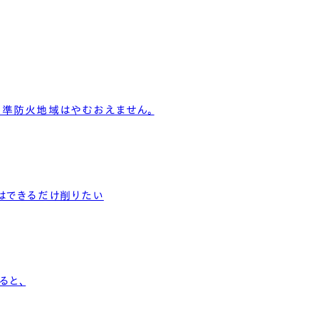
 Modern
nstagram
規格（企画）住宅 ナチュレ
ファーストプラン
エコ・ユニット
ジ付 (ビルトインガレージ)
スタッフブログ
First plan
Nature ECO UNIT.
age
Staff Blog
、準防火地域はやむおえません。
はできるだけ削りたい
ると、