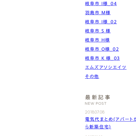
岐阜市 I様_04
羽島市 M様
岐阜市 I様_02
岐阜市 S 様
岐阜市 H様
岐阜市 O様_02
岐阜市 K 様_03
エムズアソシエイツ
その他
最新記事
NEW POST
2018.07.08
電気代まとめ(アパート
ら新築住宅)