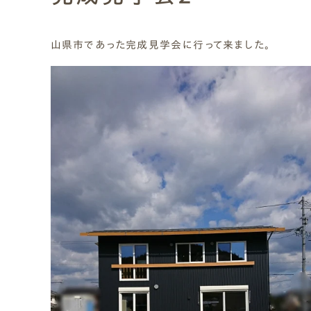
Natural Modern
Japanese
Voice
Staff
Owners I
Claim
山県市であった完成見学会に行って来ました。
ナチュレエコ・ゼロ
家づくりについて（標準
（高性
ナチュレエコ・プラス（最
家づくりの流れ/アフター
能ゼロエネルギー住宅）
仕様）
上級モデル）
保証
軒無し
ガレー
施主様ブログ
施主様ブログ[アメブロ]
Natureeco Zero
Order House
Natureeco Plus
Flow
Without Eaves
With Gar
Client Blog
blog_client
二世帯住宅
Nisetai