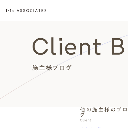
Client 
M's house
Lineup
Love
Works
Event・Blog
About
エムズの家
ラインナップ
エムズを愛する人たち
施工事例
イベント・ブログ
エムズのこと
施主様ブログ
他の施主様のブ
外観デザインスタイルから探
エムズを愛する人たち
イベント
エムズのこと
グ
Style
Love
Event・Blog
About
Client
シンプルモダン
施主座談会
イベント
会社案内