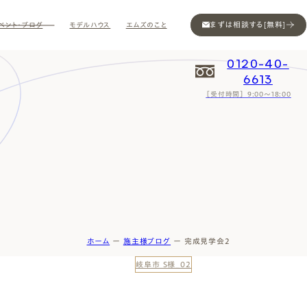
まずは相談する[無料]
ベント・ブログ
モデルハウス
エムズのこと
0120-40-
6613
［受付時間］ 9:00～18:00
Contact
Contact
Contact
Contact
Contact
Contact
Privacy
Privacy
Privacy
Privacy
Privacy
Privacy
Sitemap
Sitemap
Sitemap
Sitemap
Sitemap
Sitemap
ホーム
ー
施主様ブログ
ー
完成見学会2
岐阜市 S様_02
ン
インスタ
ム公開