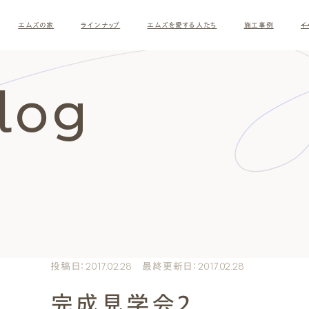
エムズの家
ラインナップ
エムズを愛する人たち
施工事例
イ
Blog
ロ
す
投稿日：2017.02.28 最終更新日：2017.02.28
完成見学会2
ナチュラルモダン
和モダ
お客様の暮らしインタビュー
スタッフ紹介
施主様
クレー