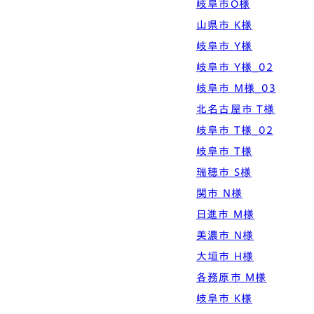
岐阜市O様
Simple Modern
Owners
Event
Company
山県市 K様
エムズの家について
ラインナップ
岐阜市 Y様
M's house
Lineup
外装仕様から探す
ブログ
Exterior Type
Blog
岐阜市 Y様_02
ナチュレエコ・アドバンス
10のお約束ごと、苦手な
（コスパ最強モデル）
こと
軒アリ
家づくりコラム
岐阜市 M様_03
Natureeco Advance
Promise
With Eaves
House Column
北名古屋市 T様
岐阜市 T様_02
エムズの平屋・二世帯住宅
岐阜市 T様
Hiraya&Nisetai
瑞穂市 S様
平屋住宅
Hiraya
関市 N様
日進市 M様
美濃市 N様
大垣市 H様
各務原市 M様
岐阜市 K様