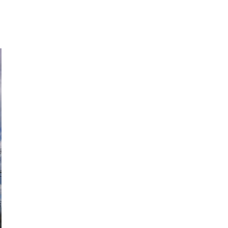
 Modern
nstagram
規格（企画）住宅 ナチュレ
ファーストプラン
エコ・ユニット
ジ付 (ビルトインガレージ)
スタッフブログ
First plan
Nature ECO UNIT.
age
Staff Blog