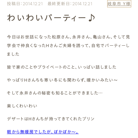
投稿日：2014.12.21 最終更新日：2014.12.21
岐阜市 Y様
エムズのこと
わいわいパーティー♪
0120-40-6613
［受付時間］ 9:00～18:00
今日はお世話になった松原さん、永井さん、亀山さん、そして見
学会で仲良くなったHさんご夫婦を誘って、自宅でパーティーし
まずは相談する[無料]
ました
皆で家のことやプライベートのこと、いっぱい話しました
モデルハウスを見る
やっぱりHさんちも寒い冬にも関わらず、暖かいみたい～
ファーストプランを試す
そして永井さんの秘密も知ることができました…
楽しくわいわい
デザートはHさんちが持ってきてくれたプリン
朝から無暖房でしたが、ぽかぽか～。