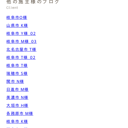
他の施主様のブログ
Client
岐阜市O様
山県市 K様
岐阜市 Y様_02
岐阜市 M様_03
北名古屋市 T様
岐阜市 T様_02
岐阜市 T様
瑞穂市 S様
関市 N様
日進市 M様
美濃市 N様
大垣市 H様
各務原市 M様
岐阜市 K様