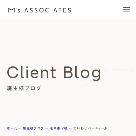
エムズの家
ラインナップ
Client Blog
エムズを愛する人たち
施主様ブログ
施工事例
イベント・ブログ
モデルハウス
ホーム
ー
施主様ブログ
ー
岐阜市 Y様
ー
わいわいパーティー♪