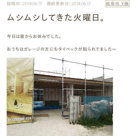
投稿日：2014.06.17 最終更新日：2014.06.17
岐阜市 Y様
エムズのこと
ムシムシしてきた火曜日。
0120-40-6613
［受付時間］ 9:00～18:00
今日は昼からお休みでした。
おうちはガレージの方にもタイベックが貼られてました～
まずは相談する[無料]
モデルハウスを見る
ファーストプランを試す