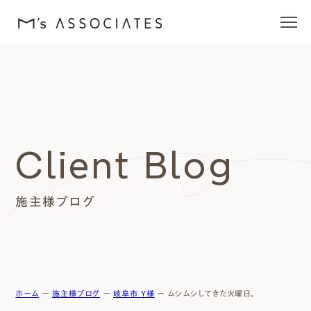
エムズの家
ラインナップ
Client Blog
エムズを愛する人たち
施主様ブログ
施工事例
イベント・ブログ
モデルハウス
ホーム
ー
施主様ブログ
ー
岐阜市 Y様
ー
ムシムシしてきた火曜日。